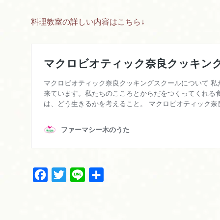
料理教室の詳しい内容はこちら↓
F
T
L
共
a
w
i
有
c
i
n
e
t
e