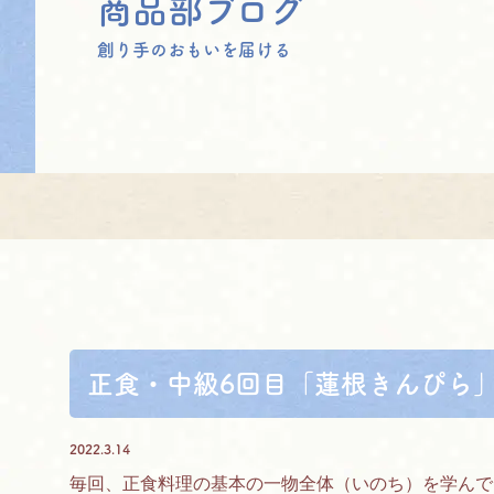
商品部ブログ
創り手のおもいを届ける
正食・中級6回目「蓮根きんぴら
2022.3.14
毎回、正食料理の基本の一物全体（いのち）‌を学ん