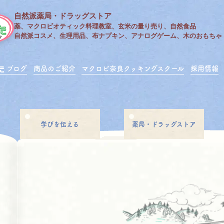
自然派薬局・ドラッグストア
薬、マクロビオティック料理教室、玄米の量り売り、自然食品
自然派コスメ、生理用品、布ナプキン、アナログゲーム、木のおもちゃ
ブログ
商品のご紹介
マクロビ奈良クッキングスクール
採用情報
学びを伝える
薬局・ドラッグストア