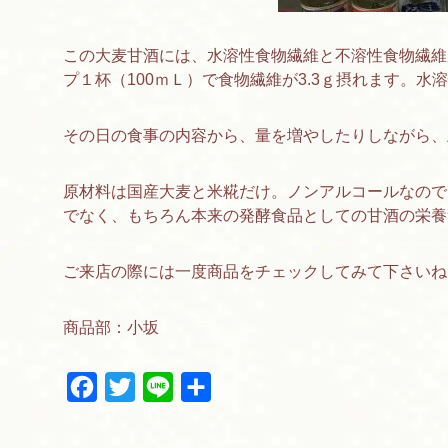
この大麦甘酒には、水溶性食物繊維と不溶性食物繊維
プ１杯（100ｍＬ）で食物繊維が3.3ｇ摂れます。水溶
その日の食事の内容から、量を増やしたりしながら、
原材料は国産大麦と米糀だけ。ノンアルコールなので
でなく、もちろん本来の発酵食品としての甘酒の栄養
ご来店の際には一度商品をチェックしてみて下さいね
商品部：小坂
F
T
L
共
a
w
i
有
c
i
n