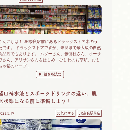
こんにちは！ JR奈良駅前にあるドラックストア木のう
たです。 ドラックストアですが、奈良県で最大級の自然
食品店でもあります。 ムソーさん、創健社さん、オーサ
ワさん、アリサンさんをはじめ、ひしわのお茶類、おも
ちゃ箱のハーブ …
“奈良 自然食品＆有機野菜 楽しいがいっぱいの木のう
続きを読む
経口補水液とスポーツドリンクの違い。脱
水状態になる前に準備しよう！
2023.5.19
元気にする
JR奈良駅前店