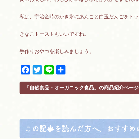
私は、宇治金時のかき氷にあんこと白玉だんごをトッ
きなこトーストもいいですね。
手作りおやつを楽しみましょう。
F
T
L
共
a
w
i
有
c
i
n
「自然食品・オーガニック食品」の商品紹介ページ
e
t
e
b
t
o
e
o
r
k
この記事を読んだ方へ、おすすめ