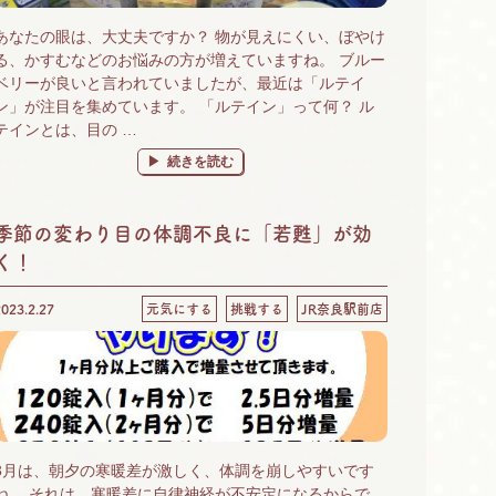
あなたの眼は、大丈夫ですか？ 物が見えにくい、ぼやけ
る、かすむなどのお悩みの方が増えていますね。 ブルー
ベリーが良いと言われていましたが、最近は「ルテイ
ン」が注目を集めています。 「ルテイン」って何？ ル
テインとは、目の …
“眼には、ルテイン！ 「ひとみにルテイン」始めるなら
続きを読む
季節の変わり目の体調不良に「若甦」が効
く！
2023.2.27
元気にする
挑戦する
JR奈良駅前店
3月は、朝夕の寒暖差が激しく、体調を崩しやすいです
ね。 それは、寒暖差に自律神経が不安定になるからで