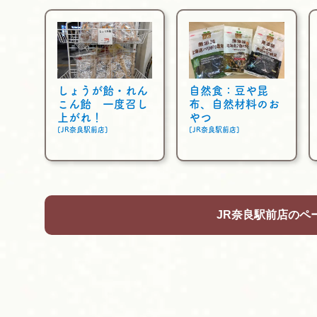
しょうが飴・れん
自然食：豆や昆
こん飴 一度召し
布、自然材料のお
上がれ！
やつ
[JR奈良駅前店]
[JR奈良駅前店]
JR奈良駅前店のペ