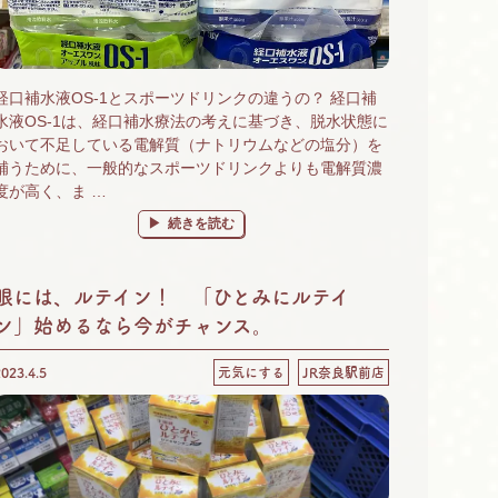
経口補水液OS-1とスポーツドリンクの違うの？ 経口補
水液OS-1は、経口補水療法の考えに基づき、脱水状態に
おいて不足している電解質（ナトリウムなどの塩分）を
補うために、一般的なスポーツドリンクよりも電解質濃
度が高く、ま …
“経口補水液とスポーツドリンクの違い。脱水状態になる
続きを読む
眼には、ルテイン！ 「ひとみにルテイ
ン」始めるなら今がチャンス。
2023.4.5
元気にする
JR奈良駅前店