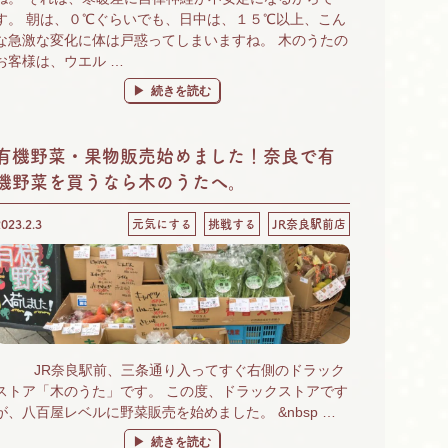
す。 朝は、０℃ぐらいでも、日中は、１５℃以上、こん
な急激な変化に体は戸惑ってしまいますね。 木のうたの
お客様は、ウエル …
“季節の変わり目の体調不良に「若甦」が効く！” の
続きを読む
有機野菜・果物販売始めました！奈良で有
機野菜を買うなら木のうたへ。
2023.2.3
元気にする
挑戦する
JR奈良駅前店
JR奈良駅前、三条通り入ってすぐ右側のドラック
ストア「木のうた」です。 この度、ドラックストアです
が、八百屋レベルに野菜販売を始めました。 &nbsp …
“有機野菜・果物販売始めました！奈良で有機野菜を買う
続きを読む