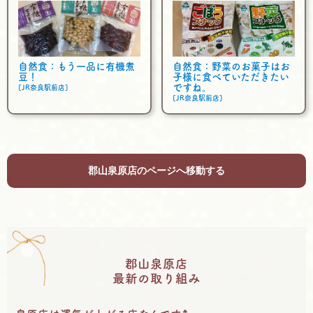
自然食：もう一品に有機煮
自然食：野菜のお菓子はお
豆！
子様に食べていただきたい
ですね。
[JR奈良駅前店]
[JR奈良駅前店]
郡山泉原店のページへ移動する
郡山泉原店
最新の取り組み