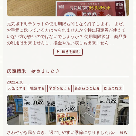
元気城下町チケットの使用期限も間もなく終了します。 まだ、
お手元に残っている方はおられませんか？特に限定券が使えて
いない方が多いのではないでしょうか？ 使用期限後は、商品券
の利用は出来ませんし、換金や払い戻しも出来ません …
“元気城下町チケット、間もなく終了です。” 
続きを読む
店頭精米 始めました♪
2022.4.30
元気にする
挑戦する
学びを伝える
新商品のご紹介
郡山泉原店
さわやかな風が吹き、過ごしやすい季節になりましたね♪ ＧＷ