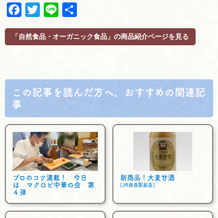
F
T
L
共
a
w
i
有
c
i
n
「自然食品・オーガニック食品」の商品紹介ページを見る
e
t
e
b
t
o
e
o
r
k
この記事を読んだ方へ、おすすめの関連記
事
プロのコツ満載！ 今日
新商品！大麦甘酒
は マクロビ中華の会 第
[JR奈良駅前店]
４弾