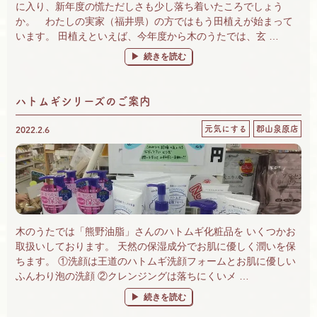
に入り、新年度の慌ただしさも少し落ち着いたころでしょう
か。 わたしの実家（福井県）の方ではもう田植えが始まって
います。 田植えといえば、今年度から木のうたでは、玄 …
“店頭精米 始めました♪” の
続きを読む
ハトムギシリーズのご案内
元気にする
郡山泉原店
2022.2.6
木のうたでは「熊野油脂」さんのハトムギ化粧品を いくつかお
取扱いしております。 天然の保湿成分でお肌に優しく潤いを保
ちます。 ①洗顔は王道のハトムギ洗顔フォームとお肌に優しい
ふんわり泡の洗顔 ②クレンジングは落ちにくいメ …
“ハトムギシリーズのご案内” の
続きを読む