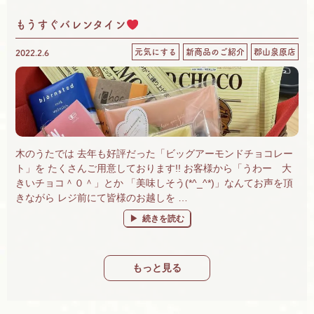
もうすぐバレンタイン
元気にする
新商品のご紹介
郡山泉原店
2022.2.6
木のうたでは 去年も好評だった「ビッグアーモンドチョコレー
ト」を たくさんご用意しております!! お客様から「うわー 大
きいチョコ＾０＾」とか 「美味しそう(*^_^*)」なんてお声を頂
きながら レジ前にて皆様のお越しを …
“もうすぐバレンタイン
” の
続きを読む
もっと見る