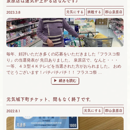
泉原店は運気が上がる店なんです⤴
元気にする
挑戦する
郡山泉原店
2023.3.8
毎年、好評いただき多くの応募をいただきました『フラスコ祭
り』の当選発表が 先日ありました。 泉原店で、なんと・・・
一等、４３型４Ｋテレビを当選された方がおられました。 おめ
でとうございます！パチパチパチ！！ フラスコ祭 …
“泉原店は運気が上がる店なんです⤴” の
続きを読む
元気城下町チケット、間もなく終了です。
元気にする
郡山泉原店
2022.8.1