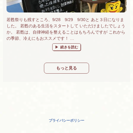
若甦祭りも残すところ、9/28 9/29 9/30と あと３日になりま
した。 若甦のある生活をスタートして いただけましたでしょう
か。 若甦は、自律神経を整えることはもちろんですが これから
の季節、冷えにもおススメです！ …
“若甦祭り９/30まで。プレゼントがもらえて
続きを読む
もっと見る
プライバシーポリシー