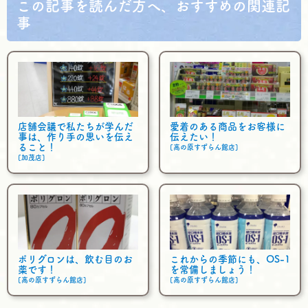
この記事を読んだ方へ、おすすめの関連記
b
t
事
o
e
o
r
k
店舗会議で私たちが学んだ
愛着のある商品をお客様に
事は、作り手の思いを伝え
伝えたい！
ること！
[高の原すずらん館店]
[加茂店]
ポリグロンは、飲む目のお
これからの季節にも、OS-1
薬です！
を常備しましょう！
[高の原すずらん館店]
[高の原すずらん館店]