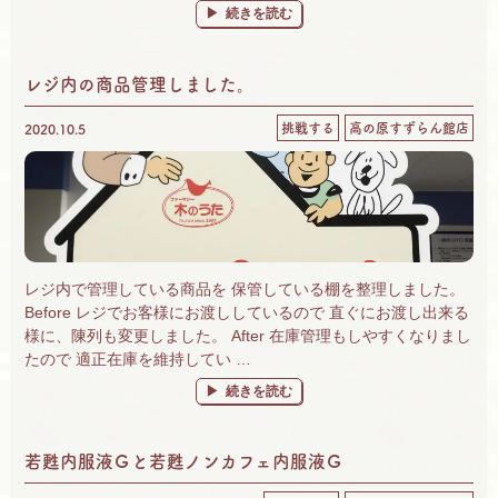
“自然食品を取り扱っているお店です！” の
続きを読む
レジ内の商品管理しました。
挑戦する
高の原すずらん館店
2020.10.5
レジ内で管理している商品を 保管している棚を整理しました。
Before レジでお客様にお渡ししているので 直ぐにお渡し出来る
様に、陳列も変更しました。 After 在庫管理もしやすくなりまし
たので 適正在庫を維持してい …
“レジ内の商品管理しました。” の
続きを読む
若甦内服液Ｇと若甦ノンカフェ内服液Ｇ