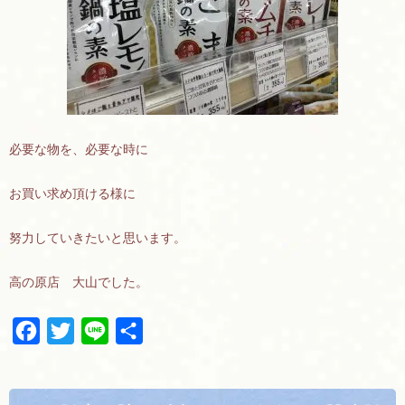
必要な物を、必要な時に
お買い求め頂ける様に
努力していきたいと思います。
高の原店 大山でした。
F
T
L
共
a
w
i
有
c
i
n
e
t
e