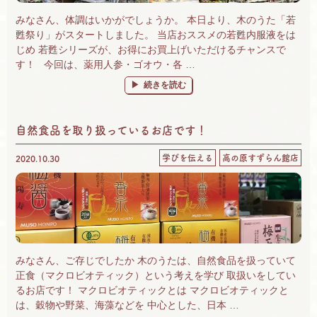
みなさん、体調はいかがでしょうか。 本日より、木のうた「若
甦祭り」がスタートしました。 当店おススメの若甦内服液をは
じめ 若甦シリーズが、お得にお買上げいただけるチャンスで
す！ 今回は、薬用人参・ゴオウ・各 …
“2021年3月 若甦祭り♪ すずらん館の「木
続きを読む
自然食品を取り扱っているお店です！
学びを伝える
高の原すずらん館店
2020.10.30
みなさん、ご存じでしたか 木のうたは、自然食品を扱っていて
正食（マクロビオティック）という考えを学び 取扱いをしてい
るお店です！ マクロビオティックとは マクロビオティックと
は、穀物や野菜、海藻などを 中心とした、日本 …