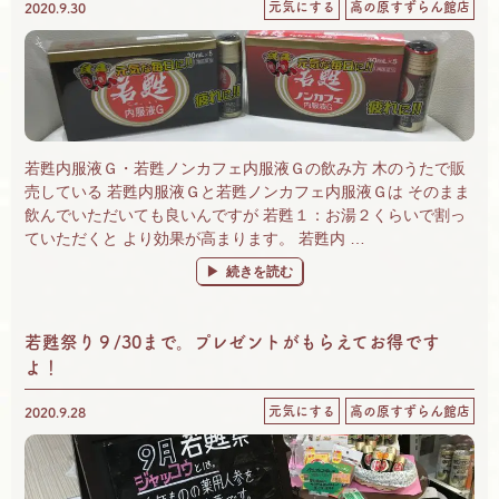
元気にする
高の原すずらん館店
2020.9.30
若甦内服液Ｇ・若甦ノンカフェ内服液Ｇの飲み方 木のうたで販
売している 若甦内服液Ｇと若甦ノンカフェ内服液Ｇは そのまま
飲んでいただいても良いんですが 若甦１：お湯２くらいで割っ
ていただくと より効果が高まります。 若甦内 …
“若甦内服液Ｇと若甦ノンカフェ内服液Ｇ” の
続きを読む
若甦祭り９/30まで。プレゼントがもらえてお得です
よ！
元気にする
高の原すずらん館店
2020.9.28