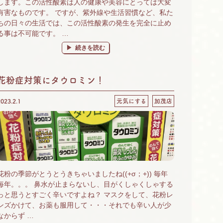
します。この活性酸素は人の健康や美容にとっては大変
有害なものです。 ですが、紫外線や生活習慣など、私た
ちの日々の生活では、この活性酸素の発生を完全に止め
る事は不可能です。 …
“紫外線対策にもアミノ酸” の
続きを読む
花粉症対策にタウロミン！
2023.2.1
元気にする
加茂店
花粉の季節がとうとうきちゃいましたね((+σ；+)) 毎年
毎年。。。 鼻水が止まらないし、目がくしゃくしゃする
っと思うとすごく辛いですよね？ マスクをして、花粉レ
ンズかけて、お薬も服用して・・・それでも辛い人が少
なからず …