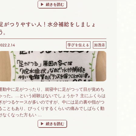
“花粉症対策にタウロミン！” の
続きを読む
足がつりやすい人！水分補給をしましょ
う。
2022.2.14
学びを伝える
加茂店
運動中に足がつったり、就寝中に足がつって目が覚めち
ゃった。…という経験はないでしょうか？ 主にふくらは
ぎがつるケースが多いのですが、中には足の裏や指がつ
ることもあり、びっくりするくらいの痛みでしばらく動
けなくなった方もい …
“足がつりやすい人！水分補給をしましょう。” の
続きを読む