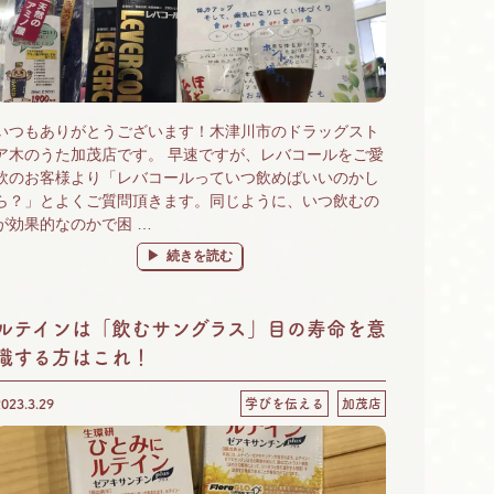
いつもありがとうございます！木津川市のドラッグスト
ア木のうた加茂店です。 早速ですが、レバコールをご愛
飲のお客様より「レバコールっていつ飲めばいいのかし
ら？」とよくご質問頂きます。同じように、いつ飲むの
が効果的なのかで困 …
“レバコールを飲むタイミングどうしてますか？” の
続きを読む
ルテインは「飲むサングラス」目の寿命を意
識する方はこれ！
2023.3.29
学びを伝える
加茂店