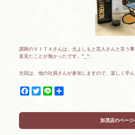
講師のＶＩＴＡさんは、元よしもと芸人さんと言う事
直見たことが無かったです。^_^;
次回は、他の社員さんが参加しますので、楽しく学ん
F
T
L
共
a
w
i
有
c
i
n
e
t
e
b
t
加茂店のページ
o
e
o
r