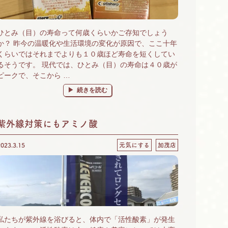
ひとみ（目）の寿命って何歳くらいかご存知でしょう
か？ 昨今の温暖化や生活環境の変化が原因で、ここ十年
くらいではそれまでよりも１０歳ほど寿命を短くしてい
るそうです。 現代では、ひとみ（目）の寿命は４０歳が
ピークで、そこから …
“ルテインは「飲むサングラス」目の寿命を意識する方は
続きを読む
紫外線対策にもアミノ酸
2023.3.15
元気にする
加茂店
私たちが紫外線を浴びると、体内で「活性酸素」が発生