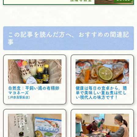
この記事を読んだ方へ、おすすめの関連記
事
自然食：平飼い鶏の有精卵
健康は毎日の食卓から。簡
マヨネーズ
単で美味しい重ね煮は忙し
い現代人の味方です！
[JR奈良駅前店]