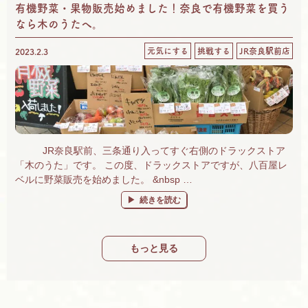
有機野菜・果物販売始めました！奈良で有機野菜を買う
なら木のうたへ。
元気にする
挑戦する
JR奈良駅前店
2023.2.3
JR奈良駅前、三条通り入ってすぐ右側のドラックストア
「木のうた」です。 この度、ドラックストアですが、八百屋レ
ベルに野菜販売を始めました。 &nbsp …
“有機野菜・果物販売始めました！奈良で有機
続きを読む
もっと見る