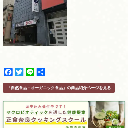
F
T
L
共
a
w
i
有
c
i
n
「自然食品・オーガニック食品」の商品紹介ページを見る
e
t
e
b
t
o
e
o
r
k