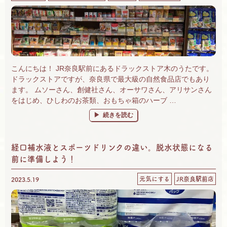
こんにちは！ JR奈良駅前にあるドラックストア木のうたです。
ドラックストアですが、奈良県で最大級の自然食品店でもあり
ます。 ムソーさん、創健社さん、オーサワさん、アリサンさん
をはじめ、ひしわのお茶類、おもちゃ箱のハーブ …
“奈良 自然食品＆有機野菜 楽しいがいっぱ
続きを読む
経口補水液とスポーツドリンクの違い。脱水状態になる
前に準備しよう！
元気にする
JR奈良駅前店
2023.5.19