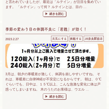
と言われていましたが、最近は「ルテイン」が注目を集めてい
ます。 「ルテイン」って何？ ルテインとは、目の …
“眼には、ルテイン！ 「ひとみにルテイン」
続きを読む
季節の変わり目の体調不良に「若甦」が効く！
元気にする
挑戦する
JR奈良駅前店
2023.2.27
3月は、朝夕の寒暖差が激しく、体調を崩しやすいですね。 そ
れは、寒暖差に自律神経が不安定になるからです。 朝は、０℃
ぐらいでも、日中は、１５℃以上、こんな急激な変化に体は戸
惑ってしまいますね。 木のうたのお客様は、ウエル …
“季節の変わり目の体調不良に「若甦」が効く！
続きを読む