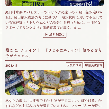
経口補水液OS-1とスポーツドリンクの違うの？ 経口補水液OS-
1は、経口補水療法の考えに基づき、脱水状態において不足して
いる電解質（ナトリウムなどの塩分）を補うために、一般的な
スポーツドリンクよりも電解質濃度が高く、ま …
“経口補水液とスポーツドリンクの違い。脱水
続きを読む
眼には、ルテイン！ 「ひとみにルテイン」始めるなら
今がチャンス。
元気にする
JR奈良駅前店
2023.4.5
あなたの眼は、大丈夫ですか？ 物が見えにくい、ぼやける、か
すむなどのお悩みの方が増えていますね。 ブルーベリーが良い