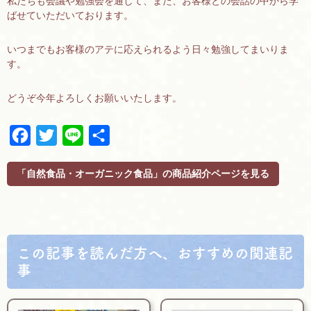
私たちも会議や勉強会を通して、また、お客様との会話の中から学
ばせていただいております。
いつまでもお客様のアテに応えられるよう日々勉強してまいりま
す。
どうぞ今年よろしくお願いいたします。
F
T
L
共
a
w
i
有
c
i
n
「自然食品・オーガニック食品」の商品紹介ページを見る
e
t
e
b
t
o
e
o
r
k
この記事を読んだ方へ、おすすめの関連記
事