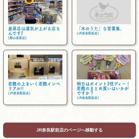
泉原店は運気が上がる店な
「木のうた」な言葉集。
んです⤴
[JR奈良駅前店]
[郡山泉原店]
若甦の上をいく若甦インペ
明日はポイント2倍ディー！
リアル!!
若甦のまとめ買いはいかが
ですか？
[JR奈良駅前店]
[JR奈良駅前店]
JR奈良駅前店のページへ移動する