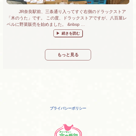
JR奈良駅前、三条通り入ってすぐ右側のドラックストア
「木のうた」です。 この度、ドラックストアですが、八百屋レ
ベルに野菜販売を始めました。 &nbsp …
“有機野菜・果物販売始めました！奈良で有機
続きを読む
もっと見る
プライバシーポリシー