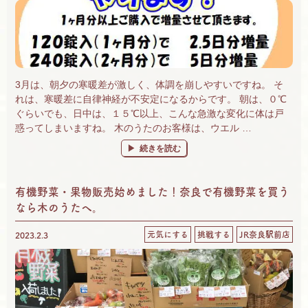
3月は、朝夕の寒暖差が激しく、体調を崩しやすいですね。 そ
れは、寒暖差に自律神経が不安定になるからです。 朝は、０℃
ぐらいでも、日中は、１５℃以上、こんな急激な変化に体は戸
惑ってしまいますね。 木のうたのお客様は、ウエル …
“季節の変わり目の体調不良に「若甦」が効く！
続きを読む
有機野菜・果物販売始めました！奈良で有機野菜を買う
なら木のうたへ。
元気にする
挑戦する
JR奈良駅前店
2023.2.3