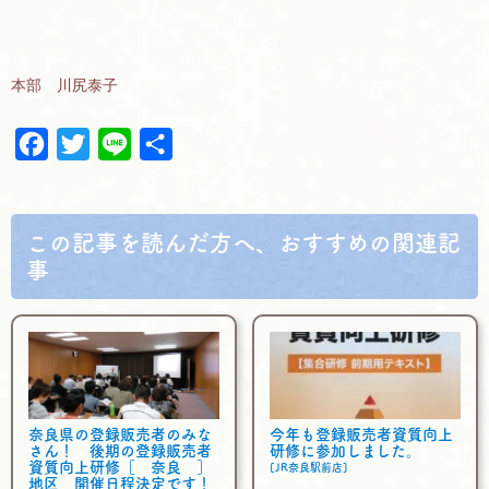
本部 川尻泰子
F
T
L
共
a
w
i
有
c
i
n
e
t
e
この記事を読んだ方へ、おすすめの関連記
b
t
事
o
e
o
r
k
奈良県の登録販売者のみな
今年も登録販売者資質向上
さん！ 後期の登録販売者
研修に参加しました。
資質向上研修［ 奈良 ］
[JR奈良駅前店]
地区 開催日程決定です！