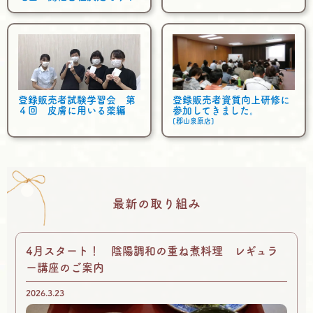
登録販売者試験学習会 第
登録販売者資質向上研修に
４回 皮膚に用いる薬編
参加してきました。
[郡山泉原店]
最新の取り組み
4月スタート！ 陰陽調和の重ね煮料理 レギュラ
ー講座のご案内
2026.3.23