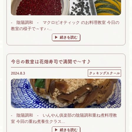
- 陰陽調和 - マクロビオティック のお料理教室 今日の
教室の様子で～す♪ -...
続きを読む
今日の教室は花畑寿司で満開で～す♪
2024.8.3
クッキングスクール
- 陰陽調和 - いんやん俱楽部の陰陽調和重ね煮料理教
室 今回の重ね煮養生クラス...
続きを読む