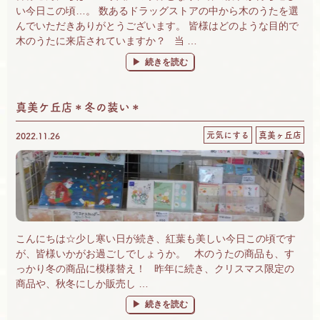
い今日この頃…。 数あるドラッグストアの中から木のうたを選
んでいただきありがとうございます。 皆様はどのような目的で
木のうたに来店されていますか？ 当 …
“お客様と一緒に考える健康とは・・・？” の
続きを読む
真美ケ丘店＊冬の装い＊
元気にする
真美ヶ丘店
2022.11.26
こんにちは☆少し寒い日が続き、紅葉も美しい今日この頃です
が、皆様いかがお過ごしでしょうか。 木のうたの商品も、す
っかり冬の商品に模様替え！ 昨年に続き、クリスマス限定の
商品や、秋冬にしか販売し …
“真美ケ丘店＊冬の装い＊” の
続きを読む