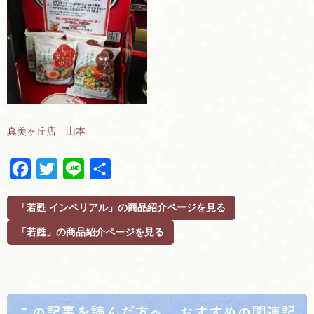
真美ヶ丘店 山本
F
T
L
共
a
w
i
有
c
i
n
「若甦 インペリアル」の商品紹介ページを見る
e
t
e
「若甦」の商品紹介ページを見る
b
t
o
e
o
r
k
この記事を読んだ方へ、おすすめの関連記