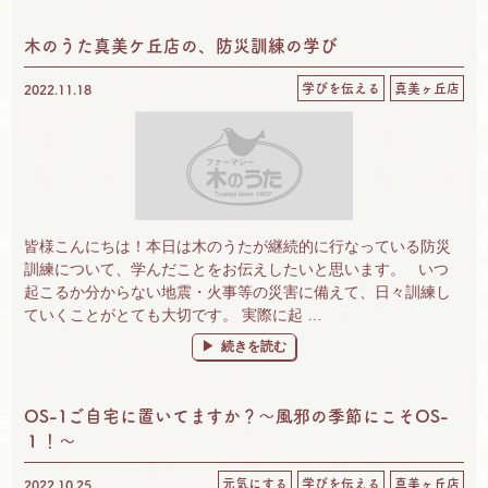
木のうた真美ケ丘店の、防災訓練の学び
学びを伝える
真美ヶ丘店
2022.11.18
皆様こんにちは！本日は木のうたが継続的に行なっている防災
訓練について、学んだことをお伝えしたいと思います。 いつ
起こるか分からない地震・火事等の災害に備えて、日々訓練し
ていくことがとても大切です。 実際に起 …
“木のうた真美ケ丘店の、防災訓練の学び” の
続きを読む
OS-1ご自宅に置いてますか？～風邪の季節にこそOS-
１！～
元気にする
学びを伝える
真美ヶ丘店
2022.10.25