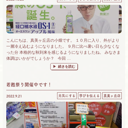
こんにちは、真美ヶ丘店の小畑です。 １０月に入り、外がより
一層冷え込むようになりました。 ９月に比べ暑い日も少なくな
った分 本格的な秋到来を感じるようになりましたね。 みなさま
体調はいかがでしょうか？ 今回 …
“OS-1ご自宅に置いてますか？～風邪の季節に
続きを読む
若甦祭り開催中です！
元気にする
学びを伝える
真美ヶ丘店
2022.9.21