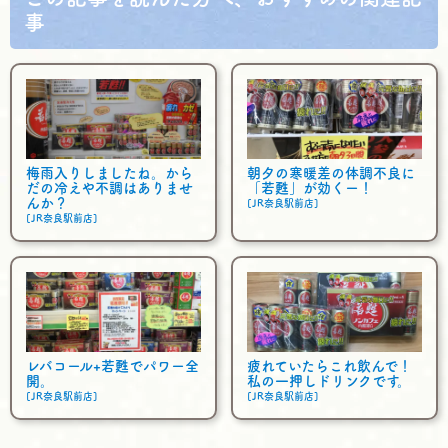
事
梅雨入りしましたね。から
朝夕の寒暖差の体調不良に
だの冷えや不調はありませ
「若甦」が効くー！
んか？
[JR奈良駅前店]
[JR奈良駅前店]
レバコール+若甦でパワー全
疲れていたらこれ飲んで！
開。
私の一押しドリンクです。
[JR奈良駅前店]
[JR奈良駅前店]