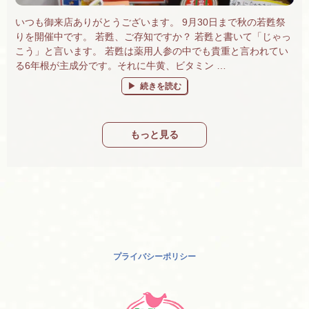
いつも御来店ありがとうございます。 9月30日まで秋の若甦祭
りを開催中です。 若甦、ご存知ですか？ 若甦と書いて「じゃっ
こう」と言います。 若甦は薬用人参の中でも貴重と言われてい
る6年根が主成分です。それに牛黄、ビタミン …
“若甦祭り開催中です！” の
続きを読む
もっと見る
プライバシーポリシー