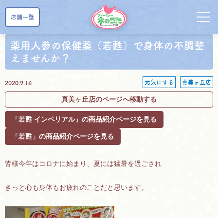
店舗一覧
薬用人参の保健薬（若甦）で身体の不調整
えませんか？
元気にする
真美ヶ丘店
2020.9.16
真美ヶ丘店のページへ移動する
「若甦 インペリアル」の商品紹介ページを見る
「若甦」の商品紹介ページを見る
皆様今年はコロナに始まり、夏には猛暑を過ごされ
きっと心も身体もお疲れのことだと思います。