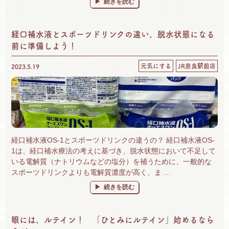
“奈良 自然食品＆有機野菜 楽しいがいっぱ
続きを読む
経口補水液とスポーツドリンクの違い。脱水状態になる
前に準備しよう！
元気にする
JR奈良駅前店
2023.5.19
経口補水液OS-1とスポーツドリンクの違うの？ 経口補水液OS-
1は、経口補水療法の考えに基づき、脱水状態において不足して
いる電解質（ナトリウムなどの塩分）を補うために、一般的な
スポーツドリンクよりも電解質濃度が高く、ま …
“経口補水液とスポーツドリンクの違い。脱水
続きを読む
眼には、ルテイン！ 「ひとみにルテイン」始めるなら