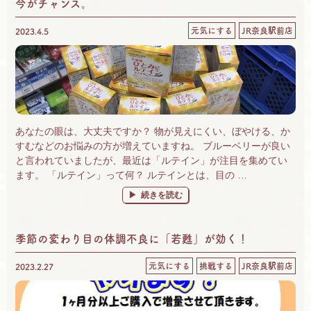
今がチャンス。
元気にする
JR奈良駅前店
2023.4.5
あなたの眼は、大丈夫ですか？ 物が見えにくい、ぼやける、か
すむなどのお悩みの方が増えていますね。 ブルーベリーが良い
と言われていましたが、最近は「ルテイン」が注目を集めてい
ます。 「ルテイン」って何？ ルテインとは、目の …
“眼には、ルテイン！ 「ひとみにルテイン」
続きを読む
季節の変わり目の体調不良に「若甦」が効く！
元気にする
挑戦する
JR奈良駅前店
2023.2.27