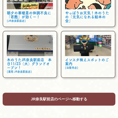
朝夕の寒暖差の体調不良に
やっぱりお天気！木のうた
「若甦」が効くー！
の「元気になれる絵本の
会」
[JR奈良駅前店]
木のうたJR奈良駅前店 本
インスタ映えスポットのご
日11/23（火）グランドオ
案内
ープン！
[法隆寺店]
[薬局 JR奈良駅前店]
JR奈良駅前店のページへ移動する