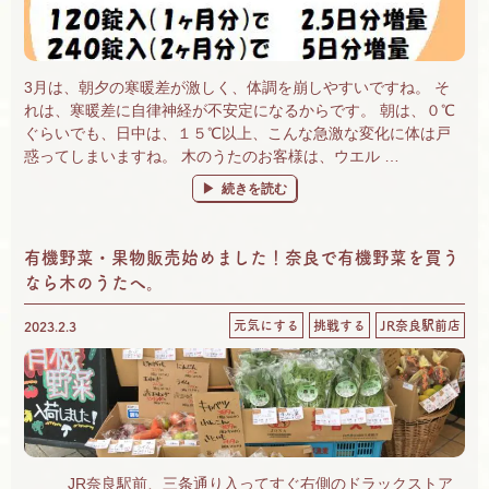
3月は、朝夕の寒暖差が激しく、体調を崩しやすいですね。 そ
れは、寒暖差に自律神経が不安定になるからです。 朝は、０℃
ぐらいでも、日中は、１５℃以上、こんな急激な変化に体は戸
惑ってしまいますね。 木のうたのお客様は、ウエル …
“季節の変わり目の体調不良に「若甦」が効く！
続きを読む
有機野菜・果物販売始めました！奈良で有機野菜を買う
なら木のうたへ。
元気にする
挑戦する
JR奈良駅前店
2023.2.3
JR奈良駅前、三条通り入ってすぐ右側のドラックストア