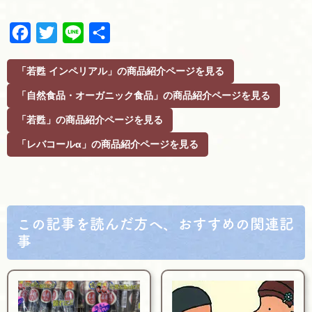
F
T
L
共
a
w
i
有
c
i
n
「若甦 インペリアル」の商品紹介ページを見る
e
t
e
「自然食品・オーガニック食品」の商品紹介ページを見る
b
t
o
e
「若甦」の商品紹介ページを見る
o
r
「レバコールα」の商品紹介ページを見る
k
この記事を読んだ方へ、おすすめの関連記
事