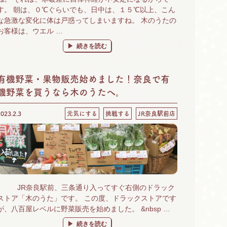
す。 朝は、０℃ぐらいでも、日中は、１５℃以上、こん
な急激な変化に体は戸惑ってしまいますね。 木のうたの
お客様は、ウエル …
“季節の変わり目の体調不良に「若甦」が効く！” の
続きを読む
有機野菜・果物販売始めました！奈良で有
機野菜を買うなら木のうたへ。
2023.2.3
元気にする
挑戦する
JR奈良駅前店
JR奈良駅前、三条通り入ってすぐ右側のドラック
ストア「木のうた」です。 この度、ドラックストアです
が、八百屋レベルに野菜販売を始めました。 &nbsp …
“有機野菜・果物販売始めました！奈良で有機野菜を買う
続きを読む