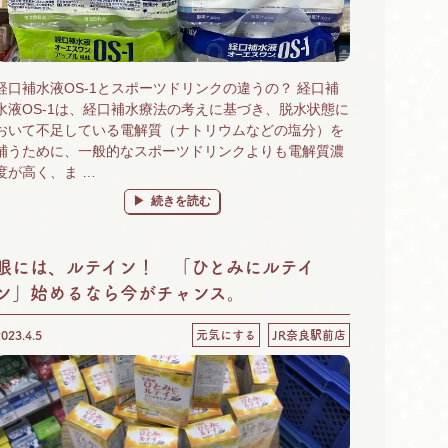
経口補水液OS-1とスポーツドリンクの違うの？ 経口補
水液OS-1は、経口補水療法の考えに基づき、脱水状態に
おいて不足している電解質（ナトリウムなどの塩分）を
補うために、一般的なスポーツドリンクよりも電解質濃
度が高く、ま …
“経口補水液とスポーツドリンクの違い。脱水状態になる
続きを読む
眼には、ルテイン！ 「ひとみにルテイ
ン」始めるなら今がチャンス。
2023.4.5
元気にする
JR奈良駅前店