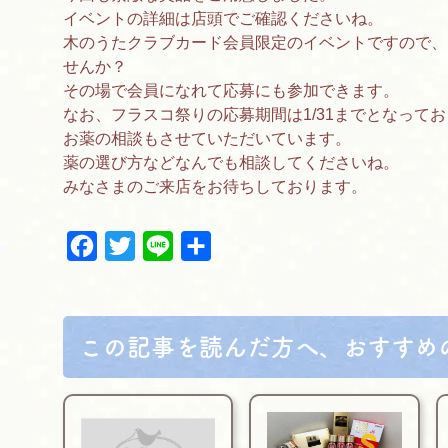
イベントの詳細は店頭でご確認くださいね。
木のうたクラブカード会員限定のイベントですので、
せんか？
その場で会員になれて応募にも参加できます。
なお、フラスコ祭りの応募期間は1/31までとなって
お薬の相談もさせていただいています。
薬の選び方などなんでも相談してくださいね。
みなさまのご来店をお待ちしております。
F
T
L
共
a
w
i
有
c
i
n
e
t
e
b
t
この記事を読んだ方へ、おすすめ
o
e
o
r
k