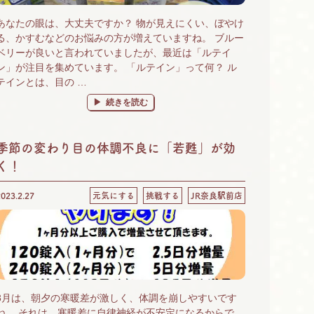
あなたの眼は、大丈夫ですか？ 物が見えにくい、ぼやけ
る、かすむなどのお悩みの方が増えていますね。 ブルー
ベリーが良いと言われていましたが、最近は「ルテイ
ン」が注目を集めています。 「ルテイン」って何？ ル
テインとは、目の …
“眼には、ルテイン！ 「ひとみにルテイン」始めるなら
続きを読む
季節の変わり目の体調不良に「若甦」が効
く！
2023.2.27
元気にする
挑戦する
JR奈良駅前店
3月は、朝夕の寒暖差が激しく、体調を崩しやすいです
ね。 それは、寒暖差に自律神経が不安定になるからで