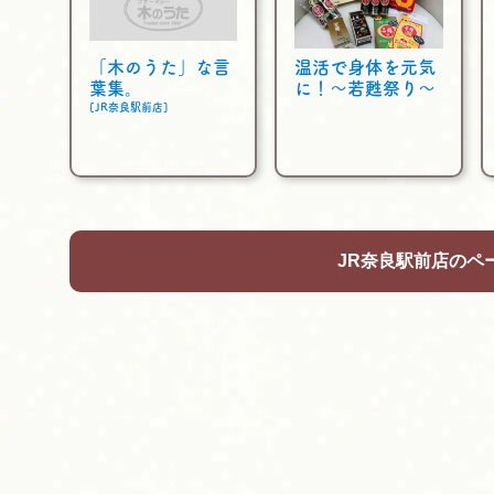
「木のうた」な言
温活で身体を元気
葉集。
に！～若甦祭り～
[JR奈良駅前店]
JR奈良駅前店のペ