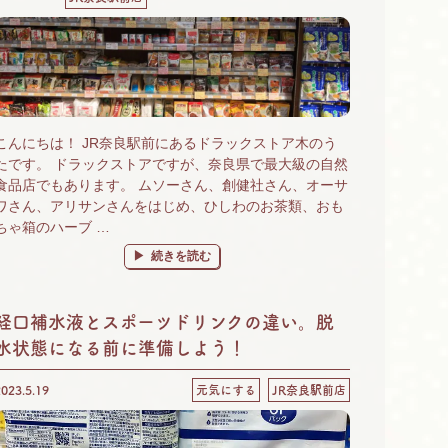
こんにちは！ JR奈良駅前にあるドラックストア木のう
たです。 ドラックストアですが、奈良県で最大級の自然
食品店でもあります。 ムソーさん、創健社さん、オーサ
ワさん、アリサンさんをはじめ、ひしわのお茶類、おも
ちゃ箱のハーブ …
“奈良 自然食品＆有機野菜 楽しいがいっぱいの木のう
続きを読む
経口補水液とスポーツドリンクの違い。脱
水状態になる前に準備しよう！
2023.5.19
元気にする
JR奈良駅前店