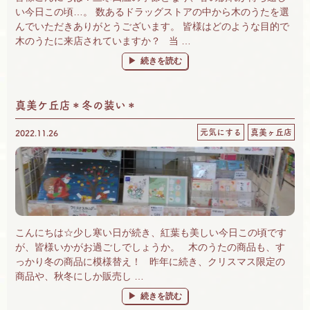
い今日この頃…。 数あるドラッグストアの中から木のうたを選
んでいただきありがとうございます。 皆様はどのような目的で
木のうたに来店されていますか？ 当 …
“お客様と一緒に考える健康とは・・・？” の
続きを読む
真美ケ丘店＊冬の装い＊
元気にする
真美ヶ丘店
2022.11.26
こんにちは☆少し寒い日が続き、紅葉も美しい今日この頃です
が、皆様いかがお過ごしでしょうか。 木のうたの商品も、す
っかり冬の商品に模様替え！ 昨年に続き、クリスマス限定の
商品や、秋冬にしか販売し …
“真美ケ丘店＊冬の装い＊” の
続きを読む