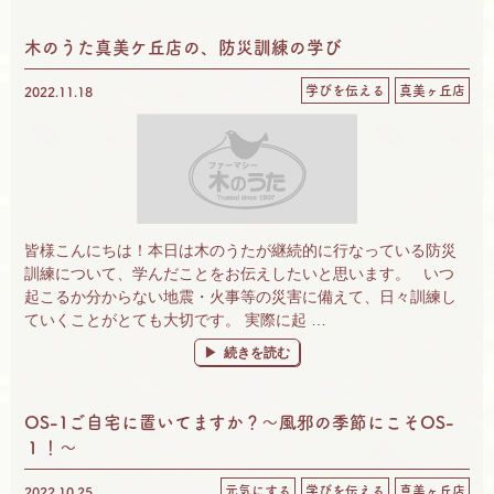
木のうた真美ケ丘店の、防災訓練の学び
学びを伝える
真美ヶ丘店
2022.11.18
皆様こんにちは！本日は木のうたが継続的に行なっている防災
訓練について、学んだことをお伝えしたいと思います。 いつ
起こるか分からない地震・火事等の災害に備えて、日々訓練し
ていくことがとても大切です。 実際に起 …
“木のうた真美ケ丘店の、防災訓練の学び” の
続きを読む
OS-1ご自宅に置いてますか？～風邪の季節にこそOS-
１！～
元気にする
学びを伝える
真美ヶ丘店
2022.10.25