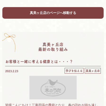
c
i
n
e
t
e
真美ヶ丘店のページへ移動する
b
t
o
e
o
r
k
真美ヶ丘店
最新の取り組み
お客様と一緒に考える健康とは・・・？
学びを伝える
真美ヶ丘店
2023.2.23
皆様こんにちは！三寒四温の季節となり、春の訪れが待ち遠し