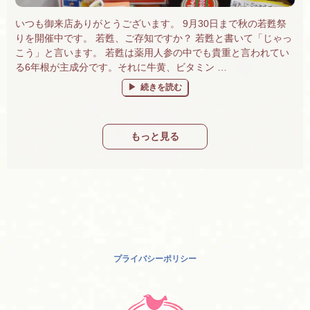
いつも御来店ありがとうございます。 9月30日まで秋の若甦祭
りを開催中です。 若甦、ご存知ですか？ 若甦と書いて「じゃっ
こう」と言います。 若甦は薬用人参の中でも貴重と言われてい
る6年根が主成分です。それに牛黄、ビタミン …
“若甦祭り開催中です！” の
続きを読む
もっと見る
プライバシーポリシー