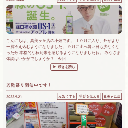
こんにちは、真美ヶ丘店の小畑です。 １０月に入り、外がより
一層冷え込むようになりました。 ９月に比べ暑い日も少なくな
った分 本格的な秋到来を感じるようになりましたね。 みなさま
体調はいかがでしょうか？ 今回 …
“OS-1ご自宅に置いてますか？～風邪の季節に
続きを読む
若甦祭り開催中です！
元気にする
学びを伝える
真美ヶ丘店
2022.9.21