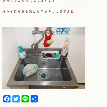
さらにピカピカになりますよ！
キレイになると気分もスッキリしますよね！
F
T
L
共
a
w
i
有