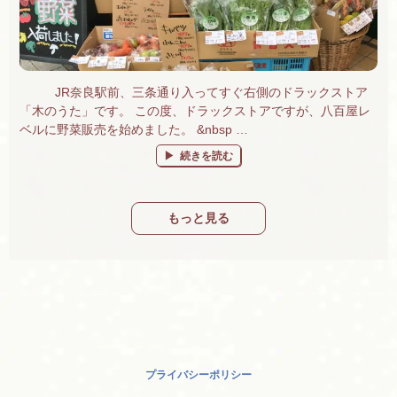
JR奈良駅前、三条通り入ってすぐ右側のドラックストア
「木のうた」です。 この度、ドラックストアですが、八百屋レ
ベルに野菜販売を始めました。 &nbsp …
“有機野菜・果物販売始めました！奈良で有機
続きを読む
もっと見る
プライバシーポリシー