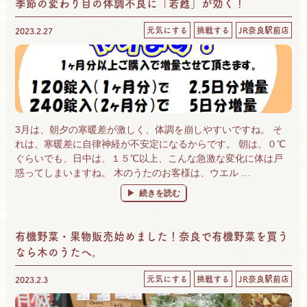
季節の変わり目の体調不良に「若甦」が効く！
元気にする
挑戦する
JR奈良駅前店
2023.2.27
3月は、朝夕の寒暖差が激しく、体調を崩しやすいですね。 そ
れは、寒暖差に自律神経が不安定になるからです。 朝は、０℃
ぐらいでも、日中は、１５℃以上、こんな急激な変化に体は戸
惑ってしまいますね。 木のうたのお客様は、ウエル …
“季節の変わり目の体調不良に「若甦」が効く！
続きを読む
有機野菜・果物販売始めました！奈良で有機野菜を買う
なら木のうたへ。
元気にする
挑戦する
JR奈良駅前店
2023.2.3