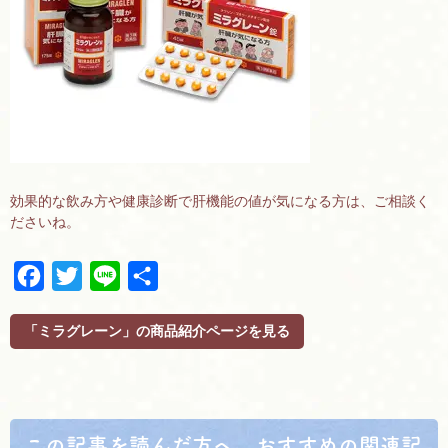
効果的な飲み方や健康診断で肝機能の値が気になる方は、ご相談く
ださいね。
F
T
L
共
a
w
i
有
c
i
n
「ミラグレーン」の商品紹介ページを見る
e
t
e
b
t
o
e
o
r
k
この記事を読んだ方へ、おすすめの関連記