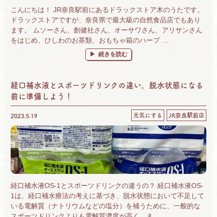
こんにちは！ JR奈良駅前にあるドラックストア木のうたです。
ドラックストアですが、奈良県で最大級の自然食品店でもあり
ます。 ムソーさん、創健社さん、オーサワさん、アリサンさん
をはじめ、ひしわのお茶類、おもちゃ箱のハーブ …
“奈良 自然食品＆有機野菜 楽しいがいっぱ
続きを読む
経口補水液とスポーツドリンクの違い。脱水状態になる
前に準備しよう！
元気にする
JR奈良駅前店
2023.5.19
経口補水液OS-1とスポーツドリンクの違うの？ 経口補水液OS-
1は、経口補水療法の考えに基づき、脱水状態において不足して
いる電解質（ナトリウムなどの塩分）を補うために、一般的な
スポーツドリンクよりも電解質濃度が高く、ま …