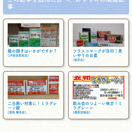
事
腸の調子はいかがですか？
フラスコマークが目印！思
いやりのお薬
[JR奈良駅前店]
[桜井店]
二日酔い対策に！ミラグレ
飲み会のつよ～い味方！ミ
ーン錠
ラグレーン
[薬局 櫟本店]
[橿原坊城店]