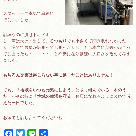
スタッフ一同本気で真剣に
行ないました。
訓練なのに胸はドキドキ
し、声は大きく出しているつもりでも小さくて聞き取れなかった
り、慌てて言葉が詰まってしまったりし、もし本当に災害が起こっ
てしまったら・・・・・。と不安になり訓練の大切さを改めて考え
ました。
もちろん災害は起こらない事に越したことはありません
！
でも、「
地域をいつも元気にしよう
」と取り組んでいる「
木のう
た
」がその時に「
地域の生活を守る
」お店になれるように改めて考
えた一日でした。
お家でも話し合ってくださいね!
F
T
L
共