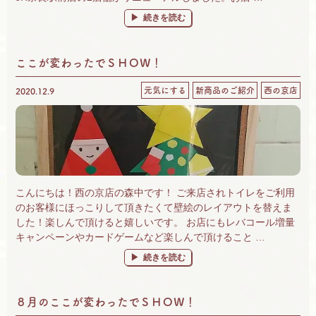
“2021年いろいろあったなぁ” の
続きを読む
ここが変わったでＳＨＯＷ！
元気にする
新商品のご紹介
西の京店
2020.12.9
こんにちは！西の京店の森中です！ ご来店されトイレをご利用
のお客様にほっこりして頂きたくて壁絵のレイアウトを替えま
した！楽しんで頂けると嬉しいです。 お店にもレバコール増量
キャンペーンやカードゲームなど楽しんで頂けること …
“ここが変わったでＳＨＯＷ！” の
続きを読む
８月のここが変わったでＳＨＯＷ！