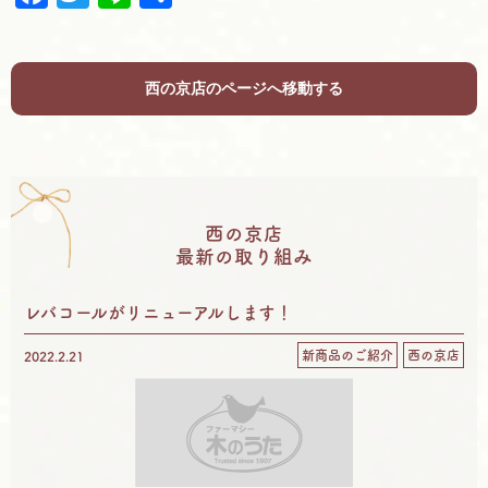
a
w
i
有
c
i
n
e
t
e
西の京店のページへ移動する
b
t
o
e
o
r
k
西の京店
最新の取り組み
レバコールがリニューアルします！
新商品のご紹介
西の京店
2022.2.21