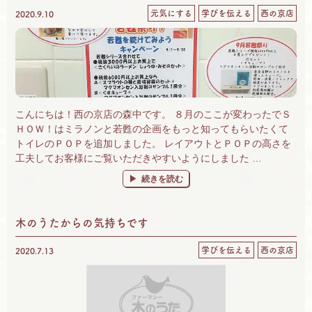
元気にする
学びを伝える
西の京店
2020.9.10
こんにちは！西の京店の森中です。 ８月のここが変わったでＳ
ＨＯＷ！はミラノンと若甦の企画をもっと知ってもらいたくて
トイレのＰＯＰを追加しました。 レイアウトとＰＯＰの高さを
工夫してお客様にご覧いただきやすいようにしました …
“８月のここが変わったでＳＨＯＷ！” の
続きを読む
木のうたからの気持ちです
学びを伝える
西の京店
2020.7.13