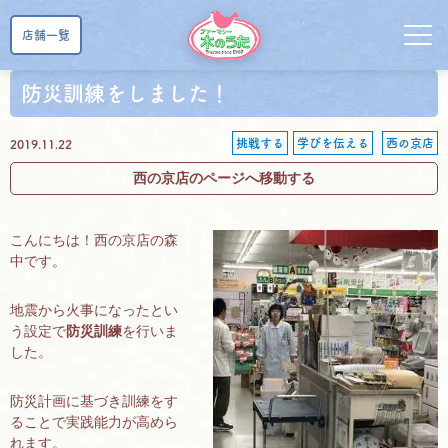
店舗一覧
防災訓練をしました！
挑戦する
学びを伝える
西の京店
2019.11.22
西の京店のページへ移動する
こんにちは！西の京店の森
中です。
地震から火事になったとい
う設定で
防災訓練
を行いま
した。
防災計画に基づき訓練をす
ることで実践能力が高めら
れます。