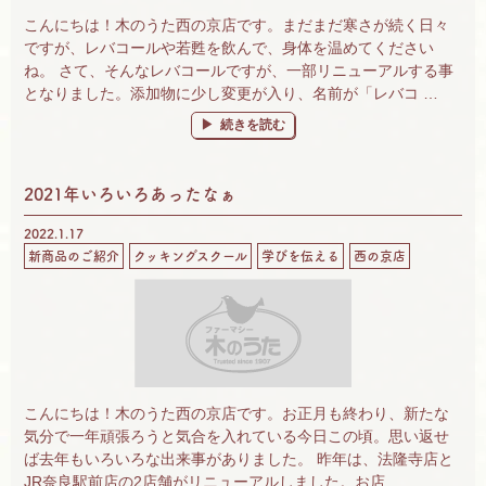
こんにちは！木のうた西の京店です。まだまだ寒さが続く日々
ですが、レバコールや若甦を飲んで、身体を温めてください
ね。 さて、そんなレバコールですが、一部リニューアルする事
となりました。添加物に少し変更が入り、名前が「レバコ …
“レバコールがリニューアルします！” の
続きを読む
2021年いろいろあったなぁ
2022.1.17
新商品のご紹介
クッキングスクール
学びを伝える
西の京店
こんにちは！木のうた西の京店です。お正月も終わり、新たな
気分で一年頑張ろうと気合を入れている今日この頃。思い返せ
ば去年もいろいろな出来事がありました。 昨年は、法隆寺店と
JR奈良駅前店の2店舗がリニューアルしました。お店 …