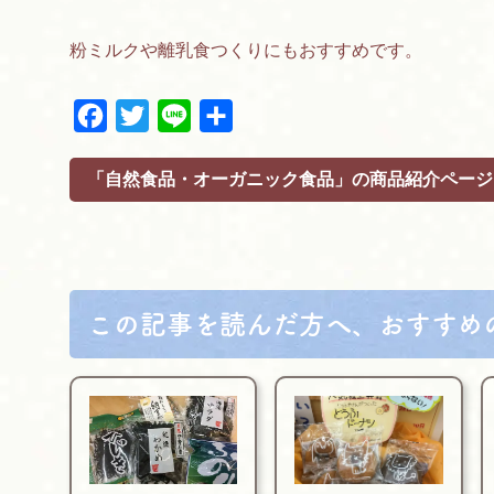
粉ミルクや離乳食つくりにもおすすめです。
F
T
L
共
a
w
i
有
c
i
n
「自然食品・オーガニック食品」の商品紹介ページ
e
t
e
b
t
o
e
o
r
k
この記事を読んだ方へ、おすすめ