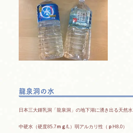
龍泉洞の水
日本三大鍾乳洞「龍泉洞」の地下湖に湧き出る天然水
中硬水（硬度85.7
ｍｇ
/L）弱アルカリ性（
ｐ
H8.0）