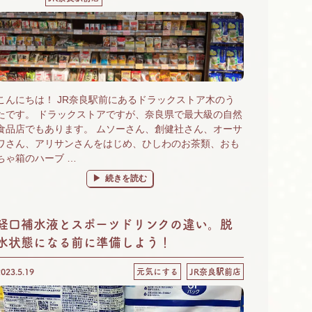
こんにちは！ JR奈良駅前にあるドラックストア木のう
たです。 ドラックストアですが、奈良県で最大級の自然
食品店でもあります。 ムソーさん、創健社さん、オーサ
ワさん、アリサンさんをはじめ、ひしわのお茶類、おも
ちゃ箱のハーブ …
“奈良 自然食品＆有機野菜 楽しいがいっぱいの木のう
続きを読む
経口補水液とスポーツドリンクの違い。脱
水状態になる前に準備しよう！
2023.5.19
元気にする
JR奈良駅前店