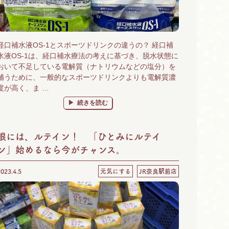
経口補水液OS-1とスポーツドリンクの違うの？ 経口補
水液OS-1は、経口補水療法の考えに基づき、脱水状態に
おいて不足している電解質（ナトリウムなどの塩分）を
補うために、一般的なスポーツドリンクよりも電解質濃
度が高く、ま …
“経口補水液とスポーツドリンクの違い。脱水状態になる
続きを読む
眼には、ルテイン！ 「ひとみにルテイ
ン」始めるなら今がチャンス。
2023.4.5
元気にする
JR奈良駅前店