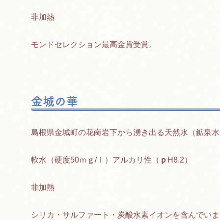
非加熱
モンドセレクション最高金賞受賞。
金城の華
島根県金城町の花崗岩下から湧き出る天然水（鉱泉水
軟水（硬度50ｍｇ/ｌ）アルカリ性（
ｐ
H8.2）
非加熱
シリカ・サルファート・炭酸水素イオンを含んでいま