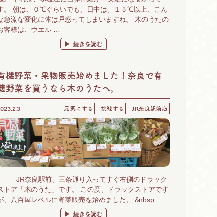
す。 朝は、０℃ぐらいでも、日中は、１５℃以上、こん
な急激な変化に体は戸惑ってしまいますね。 木のうたの
お客様は、ウエル …
“季節の変わり目の体調不良に「若甦」が効く！” の
続きを読む
有機野菜・果物販売始めました！奈良で有
機野菜を買うなら木のうたへ。
2023.2.3
元気にする
挑戦する
JR奈良駅前店
JR奈良駅前、三条通り入ってすぐ右側のドラック
ストア「木のうた」です。 この度、ドラックストアです
が、八百屋レベルに野菜販売を始めました。 &nbsp …
“有機野菜・果物販売始めました！奈良で有機野菜を買う
続きを読む