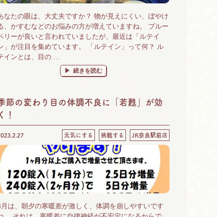
あなたの眼は、大丈夫ですか？ 物が見えにくい、ぼやけ
る、かすむなどのお悩みの方が増えていますね。 ブルー
ベリーが良いと言われていましたが、最近は「ルテイ
ン」が注目を集めています。 「ルテイン」って何？ ル
テインとは、目の …
“眼には、ルテイン！ 「ひとみにルテイン」始めるなら
続きを読む
季節の変わり目の体調不良に「若甦」が効
く！
2023.2.27
元気にする
挑戦する
JR奈良駅前店
3月は、朝夕の寒暖差が激しく、体調を崩しやすいです
ね。 それは、寒暖差に自律神経が不安定になるからで