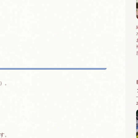
）。
す。