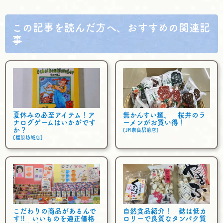
o
e
o
r
k
この記事を読んだ方へ、おすすめの関連記
事
夏休みの必至アイテム！ア
無かんすい麺、 桜井のラ
ナログゲームはいかがです
ーメンがお買い得！
か？
[JR奈良駅前店]
[橿原坊城店]
こだわりの商品があるんで
自然食品紹介！ 麩は低カ
す!! いいものを適正価格
ロリーで良質なタンパク質