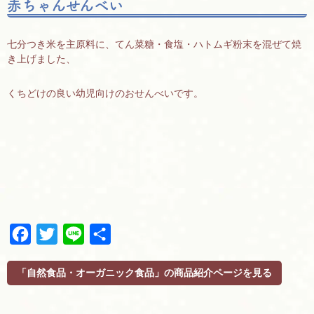
赤ちゃんせんべい
七分つき米を主原料に、てん菜糖・食塩・ハトムギ粉末を混ぜて焼
き上げました、
くちどけの良い幼児向けのおせんべいです。
F
T
L
共
a
w
i
有
c
i
n
「自然食品・オーガニック食品」の商品紹介ページを見る
e
t
e
b
t