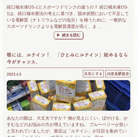
経口補水液OS-1とスポーツドリンクの違うの？ 経口補水液OS-
1は、経口補水療法の考えに基づき、脱水状態において不足して
いる電解質（ナトリウムなどの塩分）を補うために、一般的な
スポーツドリンクよりも電解質濃度が高く、ま …
“経口補水液とスポーツドリンクの違い。脱水
続きを読む
眼には、ルテイン！ 「ひとみにルテイン」始めるなら
今がチャンス。
元気にする
JR奈良駅前店
2023.4.5
あなたの眼は、大丈夫ですか？ 物が見えにくい、ぼやける、か
すむなどのお悩みの方が増えていますね。 ブルーベリーが良い
と言われていましたが、最近は「ルテイン」が注目を集めてい