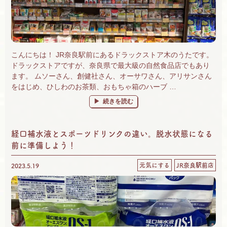
こんにちは！ JR奈良駅前にあるドラックストア木のうたです。
ドラックストアですが、奈良県で最大級の自然食品店でもあり
ます。 ムソーさん、創健社さん、オーサワさん、アリサンさん
をはじめ、ひしわのお茶類、おもちゃ箱のハーブ …
“奈良 自然食品＆有機野菜 楽しいがいっぱ
続きを読む
経口補水液とスポーツドリンクの違い。脱水状態になる
前に準備しよう！
元気にする
JR奈良駅前店
2023.5.19