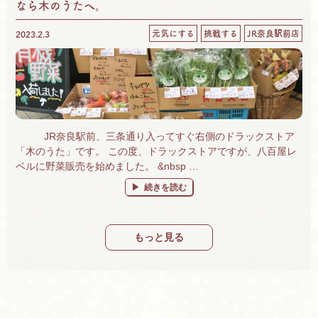
なら木のうたへ。
元気にする
挑戦する
JR奈良駅前店
2023.2.3
JR奈良駅前、三条通り入ってすぐ右側のドラックストア
「木のうた」です。 この度、ドラックストアですが、八百屋レ
ベルに野菜販売を始めました。 &nbsp …
“有機野菜・果物販売始めました！奈良で有機
続きを読む
もっと見る