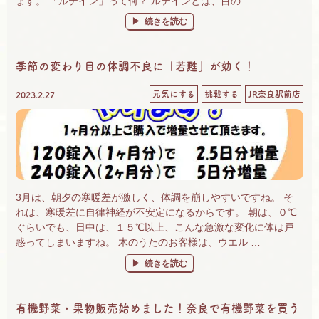
ます。 「ルテイン」って何？ ルテインとは、目の …
“眼には、ルテイン！ 「ひとみにルテイン」
続きを読む
季節の変わり目の体調不良に「若甦」が効く！
元気にする
挑戦する
JR奈良駅前店
2023.2.27
3月は、朝夕の寒暖差が激しく、体調を崩しやすいですね。 そ
れは、寒暖差に自律神経が不安定になるからです。 朝は、０℃
ぐらいでも、日中は、１５℃以上、こんな急激な変化に体は戸
惑ってしまいますね。 木のうたのお客様は、ウエル …
“季節の変わり目の体調不良に「若甦」が効く！
続きを読む
有機野菜・果物販売始めました！奈良で有機野菜を買う