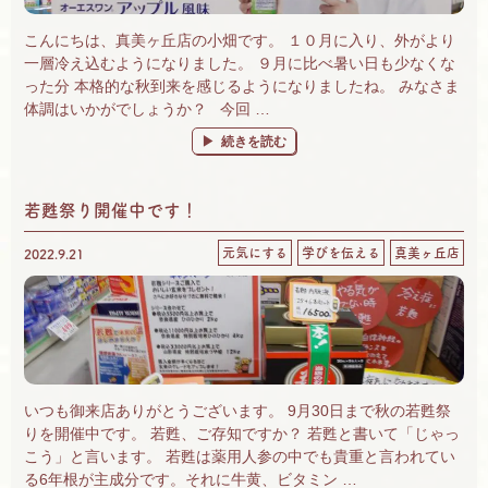
こんにちは、真美ヶ丘店の小畑です。 １０月に入り、外がより
一層冷え込むようになりました。 ９月に比べ暑い日も少なくな
った分 本格的な秋到来を感じるようになりましたね。 みなさま
体調はいかがでしょうか？ 今回 …
“OS-1ご自宅に置いてますか？～風邪の季節に
続きを読む
若甦祭り開催中です！
元気にする
学びを伝える
真美ヶ丘店
2022.9.21
いつも御来店ありがとうございます。 9月30日まで秋の若甦祭
りを開催中です。 若甦、ご存知ですか？ 若甦と書いて「じゃっ
こう」と言います。 若甦は薬用人参の中でも貴重と言われてい
る6年根が主成分です。それに牛黄、ビタミン …