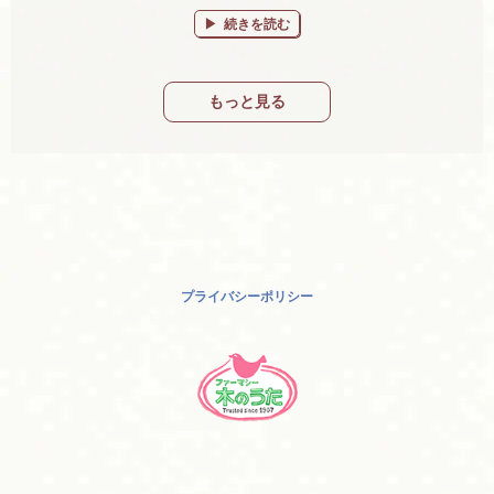
“若甦祭り開催中です！” の
続きを読む
もっと見る
プライバシーポリシー