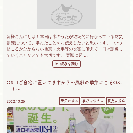
皆様こんにちは！本日は木のうたが継続的に行なっている防災
訓練について、学んだことをお伝えしたいと思います。 いつ
起こるか分からない地震・火事等の災害に備えて、日々訓練し
ていくことがとても大切です。 実際に起 …
“木のうた真美ケ丘店の、防災訓練の学び” の
続きを読む
OS-1ご自宅に置いてますか？～風邪の季節にこそOS-
１！～
元気にする
学びを伝える
真美ヶ丘店
2022.10.25