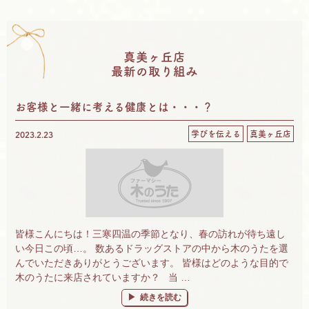
o
r
k
真美ヶ丘店
最新の取り組み
お客様と一緒に考える健康とは・・・？
学びを伝える
真美ヶ丘店
2023.2.23
皆様こんにちは！三寒四温の季節となり、春の訪れが待ち遠し
い今日この頃…。 数あるドラッグストアの中から木のうたを選
んでいただきありがとうございます。 皆様はどのような目的で
木のうたに来店されていますか？ 当 …
“お客様と一緒に考える健康とは・・・？” の
続きを読む