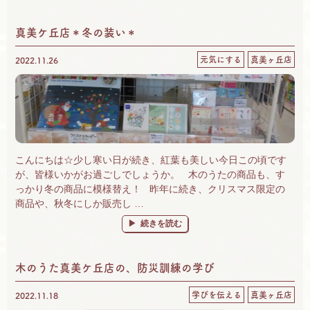
真美ケ丘店＊冬の装い＊
元気にする
真美ヶ丘店
2022.11.26
こんにちは☆少し寒い日が続き、紅葉も美しい今日この頃です
が、皆様いかがお過ごしでしょうか。 木のうたの商品も、す
っかり冬の商品に模様替え！ 昨年に続き、クリスマス限定の
商品や、秋冬にしか販売し …
“真美ケ丘店＊冬の装い＊” の
続きを読む
木のうた真美ケ丘店の、防災訓練の学び
学びを伝える
真美ヶ丘店
2022.11.18