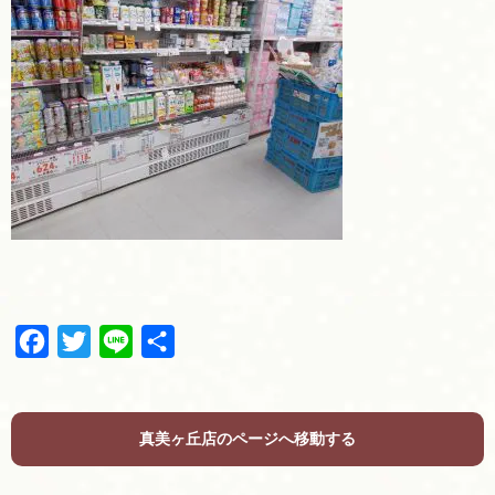
F
T
L
共
a
w
i
有
c
i
n
e
t
e
真美ヶ丘店のページへ移動する
b
t
o
e