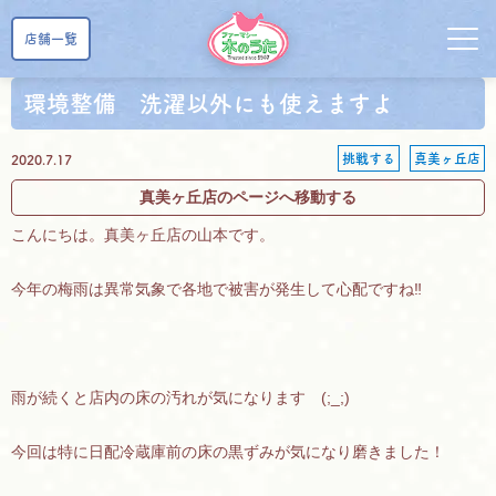
店舗一覧
環境整備 洗濯以外にも使えますよ
挑戦する
真美ヶ丘店
2020.7.17
真美ヶ丘店のページへ移動する
こんにちは。真美ヶ丘店の山本です。
今年の梅雨は異常気象で各地で被害が発生して心配ですね‼
雨が続くと店内の床の汚れが気になります (;_;)
今回は特に日配冷蔵庫前の床の黒ずみが気になり磨きました！