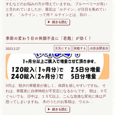
すむなどのお悩みの方が増えていますね。 ブルーベリーが良い
と言われていましたが、最近は「ルテイン」が注目を集めてい
ます。 「ルテイン」って何？ ルテインとは、目の …
“眼には、ルテイン！ 「ひとみにルテイン」
続きを読む
季節の変わり目の体調不良に「若甦」が効く！
元気にする
挑戦する
JR奈良駅前店
2023.2.27
3月は、朝夕の寒暖差が激しく、体調を崩しやすいですね。 そ
れは、寒暖差に自律神経が不安定になるからです。 朝は、０℃
ぐらいでも、日中は、１５℃以上、こんな急激な変化に体は戸
惑ってしまいますね。 木のうたのお客様は、ウエル …
“季節の変わり目の体調不良に「若甦」が効く！
続きを読む