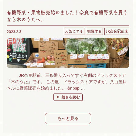
有機野菜・果物販売始めました！奈良で有機野菜を買う
なら木のうたへ。
元気にする
挑戦する
JR奈良駅前店
2023.2.3
JR奈良駅前、三条通り入ってすぐ右側のドラックストア
「木のうた」です。 この度、ドラックストアですが、八百屋レ
ベルに野菜販売を始めました。 &nbsp …
“有機野菜・果物販売始めました！奈良で有機
続きを読む
もっと見る