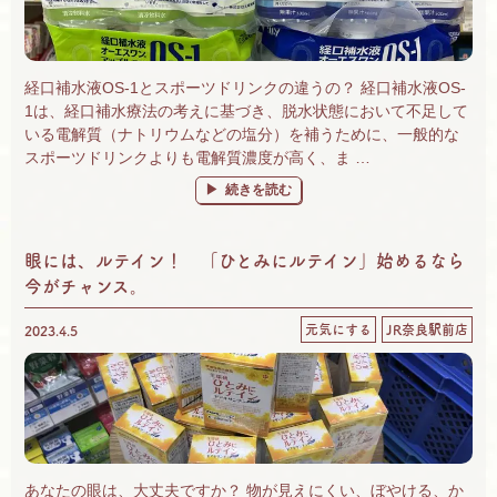
経口補水液OS-1とスポーツドリンクの違うの？ 経口補水液OS-
1は、経口補水療法の考えに基づき、脱水状態において不足して
いる電解質（ナトリウムなどの塩分）を補うために、一般的な
スポーツドリンクよりも電解質濃度が高く、ま …
“経口補水液とスポーツドリンクの違い。脱水
続きを読む
眼には、ルテイン！ 「ひとみにルテイン」始めるなら
今がチャンス。
元気にする
JR奈良駅前店
2023.4.5
あなたの眼は、大丈夫ですか？ 物が見えにくい、ぼやける、か