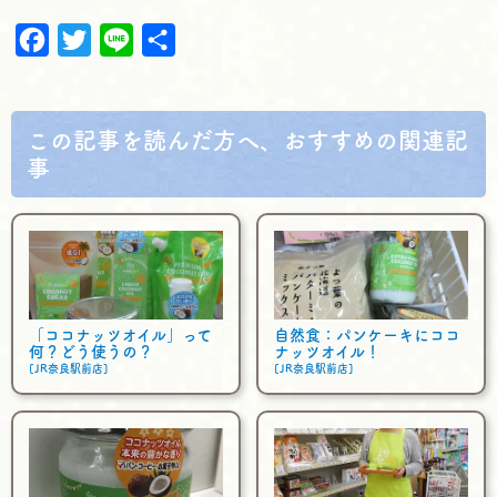
F
T
L
共
a
w
i
有
c
i
n
e
t
e
この記事を読んだ方へ、おすすめの関連記
b
t
事
o
e
o
r
k
「ココナッツオイル」って
自然食：パンケーキにココ
何？どう使うの？
ナッツオイル！
[JR奈良駅前店]
[JR奈良駅前店]