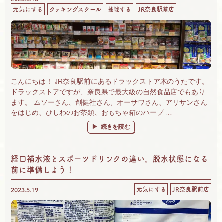
元気にする
クッキングスクール
挑戦する
JR奈良駅前店
こんにちは！ JR奈良駅前にあるドラックストア木のうたです。
ドラックストアですが、奈良県で最大級の自然食品店でもあり
ます。 ムソーさん、創健社さん、オーサワさん、アリサンさん
をはじめ、ひしわのお茶類、おもちゃ箱のハーブ …
“奈良 自然食品＆有機野菜 楽しいがいっぱ
続きを読む
経口補水液とスポーツドリンクの違い。脱水状態になる
前に準備しよう！
元気にする
JR奈良駅前店
2023.5.19