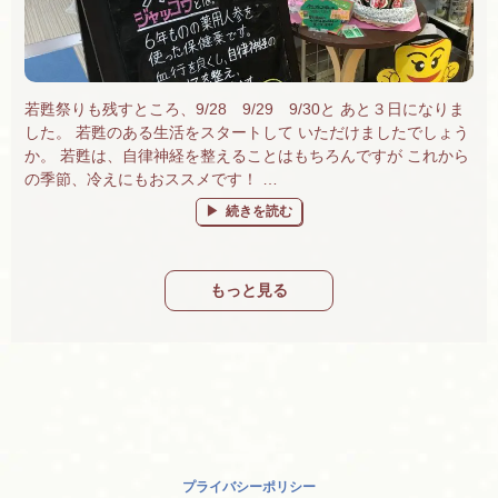
若甦祭りも残すところ、9/28 9/29 9/30と あと３日になりま
した。 若甦のある生活をスタートして いただけましたでしょう
か。 若甦は、自律神経を整えることはもちろんですが これから
の季節、冷えにもおススメです！ …
“若甦祭り９/30まで。プレゼントがもらえて
続きを読む
もっと見る
プライバシーポリシー