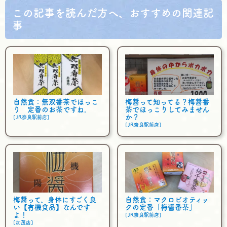
e
t
e
この記事を読んだ方へ、おすすめの関連記
b
t
事
o
e
o
r
k
自然食：無双番茶でほっこ
梅醤って知ってる？梅醤番
り 定番のお茶ですね。
茶でほっこりしてみません
か？
[JR奈良駅前店]
[JR奈良駅前店]
梅醤って、身体にすごく良
自然食：マクロビオティッ
い【有機食品】なんです
クの定番「梅醤番茶」
よ！
[JR奈良駅前店]
[加茂店]