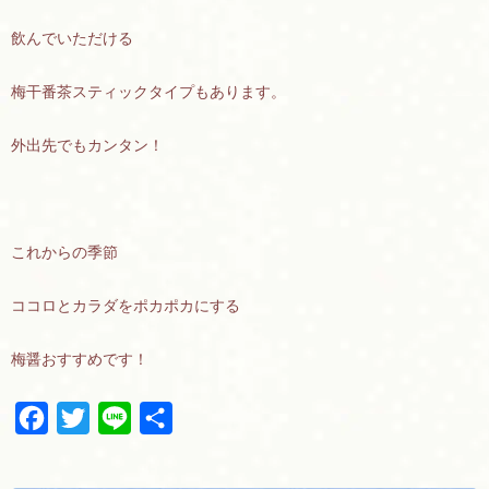
飲んでいただける
梅干番茶スティックタイプもあります。
外出先でもカンタン！
これからの季節
ココロとカラダをポカポカにする
梅醤おすすめです！
F
T
L
共
a
w
i
有
c
i
n