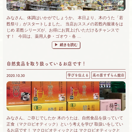
みなさん、体調はいかがでしょうか。 本日より、木のうた「若
甦祭り」がスタートしました。 当店おススメの若甦内服液をは
じめ 若甦シリーズが、お得にお買上げいただけるチャンスで
す！ 今回は、薬用人参・ゴオウ・各 …
“2021年3月 若甦祭り♪ すずらん館の「木
続きを読む
自然食品を取り扱っているお店です！
学びを伝える
高の原すずらん館店
2020.10.30
みなさん、ご存じでしたか 木のうたは、自然食品を扱っていて
正食（マクロビオティック）という考えを学び 取扱いをしてい
るお店です！ マクロビオティックとは マクロビオティックと