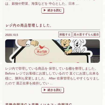
は、穀物や野菜、海藻などを 中心とした、日本 …
“自然食品を取り扱っているお店です！” の
続きを読む
レジ内の商品管理しました。
挑戦する
高の原すずらん館店
2020.10.5
レジ内で管理している商品を 保管している棚を整理しました。
Before レジでお客様にお渡ししているので 直ぐにお渡し出来る
様に、陳列も変更しました。 After 在庫管理もしやすくなりまし
たので 適正在庫を維持してい …
“レジ内の商品管理しました。” の
続きを読む
若甦内服液Ｇと若甦ノンカフェ内服液Ｇ