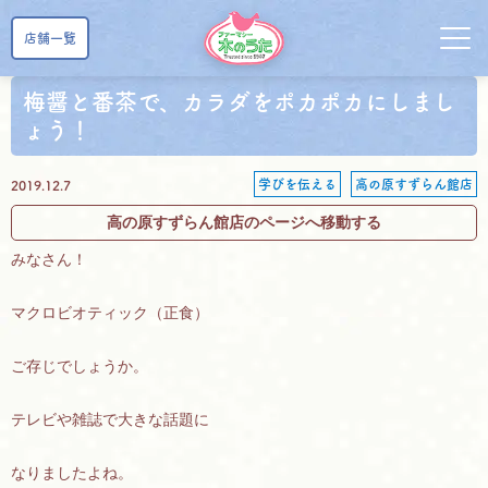
店舗一覧
梅醤と番茶で、カラダをポカポカにしまし
ょう！
学びを伝える
高の原すずらん館店
2019.12.7
高の原すずらん館店のページへ移動する
みなさん！
マクロビオティック（正食）
ご存じでしょうか。
テレビや雑誌で大きな話題に
なりましたよね。