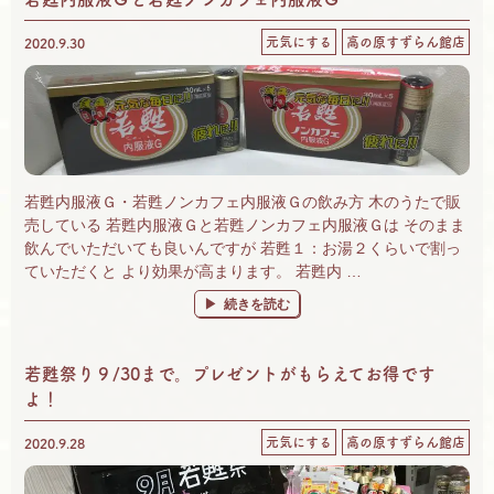
元気にする
高の原すずらん館店
2020.9.30
若甦内服液Ｇ・若甦ノンカフェ内服液Ｇの飲み方 木のうたで販
売している 若甦内服液Ｇと若甦ノンカフェ内服液Ｇは そのまま
飲んでいただいても良いんですが 若甦１：お湯２くらいで割っ
ていただくと より効果が高まります。 若甦内 …
“若甦内服液Ｇと若甦ノンカフェ内服液Ｇ” の
続きを読む
若甦祭り９/30まで。プレゼントがもらえてお得です
よ！
元気にする
高の原すずらん館店
2020.9.28