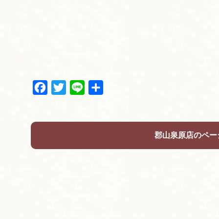
F
T
L
共
a
w
i
有
c
i
n
e
t
e
b
t
郡山泉原店のペー
o
e
o
r
k