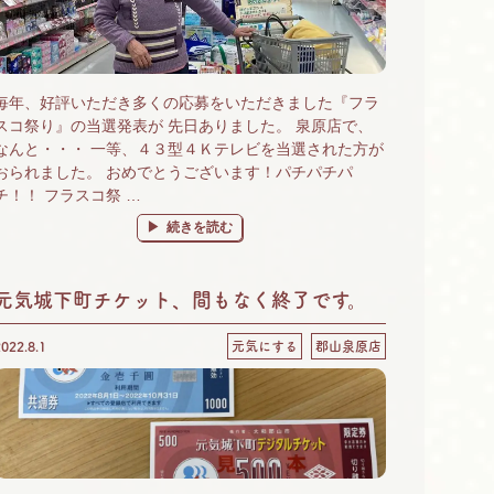
毎年、好評いただき多くの応募をいただきました『フラ
スコ祭り』の当選発表が 先日ありました。 泉原店で、
なんと・・・ 一等、４３型４Ｋテレビを当選された方が
おられました。 おめでとうございます！パチパチパ
チ！！ フラスコ祭 …
“泉原店は運気が上がる店なんです⤴” の
続きを読む
元気城下町チケット、間もなく終了です。
2022.8.1
元気にする
郡山泉原店