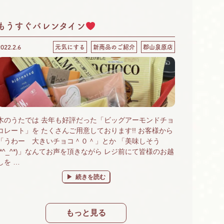
もうすぐバレンタイン
2022.2.6
元気にする
新商品のご紹介
郡山泉原店
木のうたでは 去年も好評だった「ビッグアーモンドチョ
コレート」を たくさんご用意しております!! お客様から
「うわー 大きいチョコ＾０＾」とか 「美味しそう
(*^_^*)」なんてお声を頂きながら レジ前にて皆様のお越
しを …
“もうすぐバレンタイン
” の
続きを読む
もっと見る