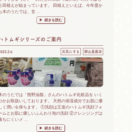
う田植えが始まっています。 田植えといえば、今年度か
ら木のうたでは、玄 …
“店頭精米 始めました♪” の
続きを読む
ハトムギシリーズのご案内
2022.2.6
元気にする
郡山泉原店
木のうたでは「熊野油脂」さんのハトムギ化粧品を いく
つかお取扱いしております。 天然の保湿成分でお肌に優
しく潤いを保ちます。 ①洗顔は王道のハトムギ洗顔フォ
ームとお肌に優しいふんわり泡の洗顔 ②クレンジングは
落ちにくいメ …
“ハトムギシリーズのご案内” の
続きを読む