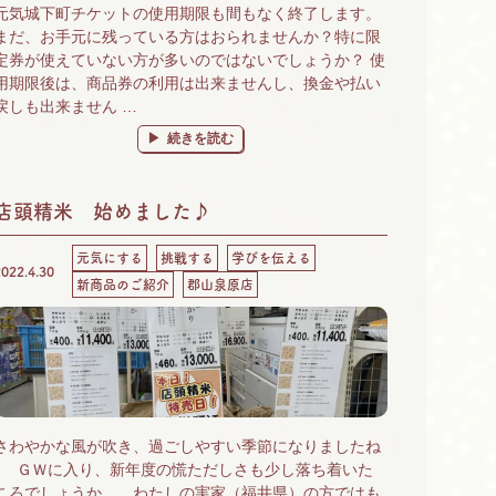
元気城下町チケットの使用期限も間もなく終了します。
まだ、お手元に残っている方はおられませんか？特に限
定券が使えていない方が多いのではないでしょうか？ 使
用期限後は、商品券の利用は出来ませんし、換金や払い
戻しも出来ません …
“元気城下町チケット、間もなく終了です。” の
続きを読む
店頭精米 始めました♪
元気にする
挑戦する
学びを伝える
2022.4.30
新商品のご紹介
郡山泉原店
さわやかな風が吹き、過ごしやすい季節になりましたね
♪ ＧＷに入り、新年度の慌ただしさも少し落ち着いた
ころでしょうか。 わたしの実家（福井県）の方ではも