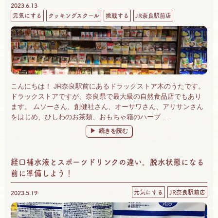
2023.6.13
元気にする
クッキングスクール
挑戦する
JR奈良駅前店
こんにちは！ JR奈良駅前にあるドラックストア木のうたです。
ドラックストアですが、奈良県で最大級の自然食品店でもあり
ます。 ムソーさん、創健社さん、オーサワさん、アリサンさん
をはじめ、ひしわのお茶類、おもちゃ箱のハーブ …
“奈良 自然食品＆有機野菜 楽しいがいっぱ
続きを読む
経口補水液とスポーツドリンクの違い。脱水状態になる
前に準備しよう！
元気にする
JR奈良駅前店
2023.5.19