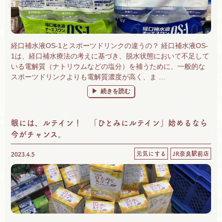
経口補水液OS-1とスポーツドリンクの違うの？ 経口補水液OS-
1は、経口補水療法の考えに基づき、脱水状態において不足して
いる電解質（ナトリウムなどの塩分）を補うために、一般的な
スポーツドリンクよりも電解質濃度が高く、ま …
“経口補水液とスポーツドリンクの違い。脱水
続きを読む
眼には、ルテイン！ 「ひとみにルテイン」始めるなら
今がチャンス。
元気にする
JR奈良駅前店
2023.4.5