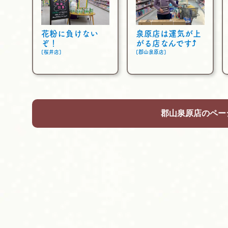
花粉に負けない
泉原店は運気が上
ぞ！
がる店なんです⤴
[桜井店]
[郡山泉原店]
郡山泉原店のペー