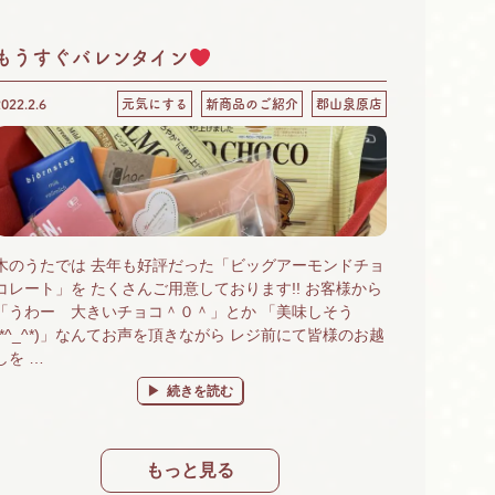
もうすぐバレンタイン
2022.2.6
元気にする
新商品のご紹介
郡山泉原店
木のうたでは 去年も好評だった「ビッグアーモンドチョ
コレート」を たくさんご用意しております!! お客様から
「うわー 大きいチョコ＾０＾」とか 「美味しそう
(*^_^*)」なんてお声を頂きながら レジ前にて皆様のお越
しを …
“もうすぐバレンタイン
” の
続きを読む
もっと見る