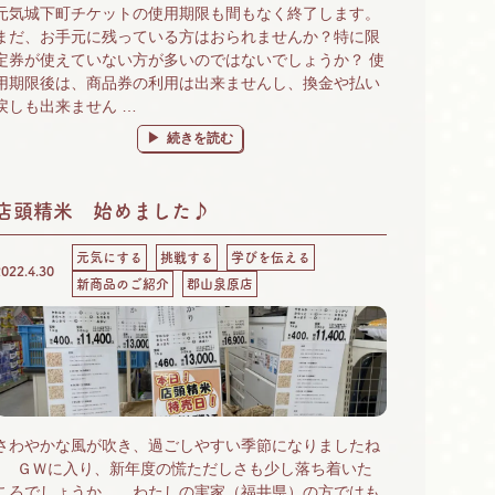
元気城下町チケットの使用期限も間もなく終了します。
まだ、お手元に残っている方はおられませんか？特に限
定券が使えていない方が多いのではないでしょうか？ 使
用期限後は、商品券の利用は出来ませんし、換金や払い
戻しも出来ません …
“元気城下町チケット、間もなく終了です。” の
続きを読む
店頭精米 始めました♪
元気にする
挑戦する
学びを伝える
2022.4.30
新商品のご紹介
郡山泉原店
さわやかな風が吹き、過ごしやすい季節になりましたね
♪ ＧＷに入り、新年度の慌ただしさも少し落ち着いた
ころでしょうか。 わたしの実家（福井県）の方ではも