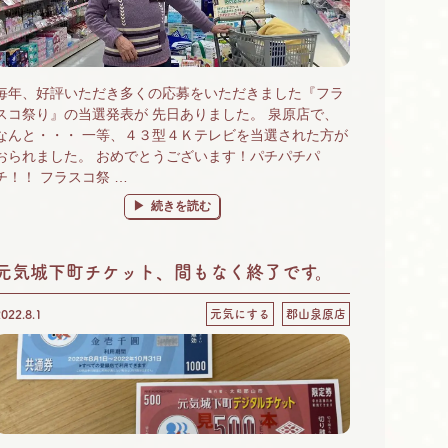
毎年、好評いただき多くの応募をいただきました『フラ
スコ祭り』の当選発表が 先日ありました。 泉原店で、
なんと・・・ 一等、４３型４Ｋテレビを当選された方が
おられました。 おめでとうございます！パチパチパ
チ！！ フラスコ祭 …
“泉原店は運気が上がる店なんです⤴” の
続きを読む
元気城下町チケット、間もなく終了です。
2022.8.1
元気にする
郡山泉原店