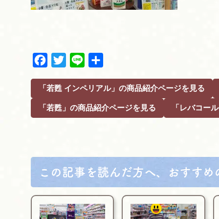
F
T
L
共
a
w
i
有
c
i
n
「若甦 インペリアル」の商品紹介ページを見る
e
t
e
b
t
「若甦」の商品紹介ページを見る
「レバコール
o
e
o
r
k
この記事を読んだ方へ、おすすめ