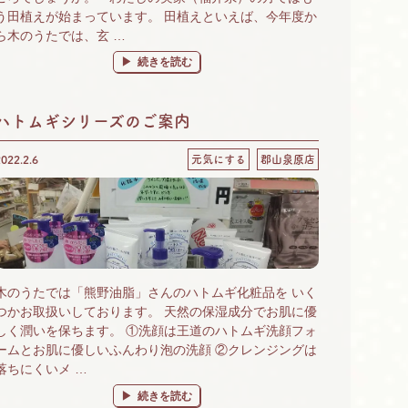
う田植えが始まっています。 田植えといえば、今年度か
ら木のうたでは、玄 …
“店頭精米 始めました♪” の
続きを読む
ハトムギシリーズのご案内
2022.2.6
元気にする
郡山泉原店
木のうたでは「熊野油脂」さんのハトムギ化粧品を いく
つかお取扱いしております。 天然の保湿成分でお肌に優
しく潤いを保ちます。 ①洗顔は王道のハトムギ洗顔フォ
ームとお肌に優しいふんわり泡の洗顔 ②クレンジングは
落ちにくいメ …
“ハトムギシリーズのご案内” の
続きを読む