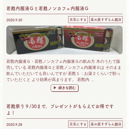
若甦内服液Ｇと若甦ノンカフェ内服液Ｇ
元気にする
高の原すずらん館店
2020.9.30
若甦内服液Ｇ・若甦ノンカフェ内服液Ｇの飲み方 木のうたで販
売している 若甦内服液Ｇと若甦ノンカフェ内服液Ｇは そのまま
飲んでいただいても良いんですが 若甦１：お湯２くらいで割っ
ていただくと より効果が高まります。 若甦内 …
“若甦内服液Ｇと若甦ノンカフェ内服液Ｇ” の
続きを読む
若甦祭り９/30まで。プレゼントがもらえてお得です
よ！
元気にする
高の原すずらん館店
2020.9.28