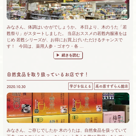
みなさん、体調はいかがでしょうか。 本日より、木のうた「若
甦祭り」がスタートしました。 当店おススメの若甦内服液をは
じめ 若甦シリーズが、お得にお買上げいただけるチャンスで
す！ 今回は、薬用人参・ゴオウ・各 …
“2021年3月 若甦祭り♪ すずらん館の「木
続きを読む
自然食品を取り扱っているお店です！
学びを伝える
高の原すずらん館店
2020.10.30
みなさん、ご存じでしたか 木のうたは、自然食品を扱っていて