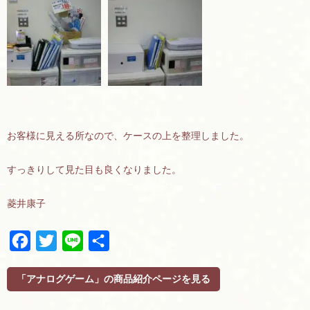
お客様に見える所なので、ケースの上を整理しました。
すっきりして見た目も良くなりました。
菱井康子
F
T
L
共
a
w
i
有
c
i
n
「アナログゲーム」の商品紹介ページを見る
e
t
e
b
t