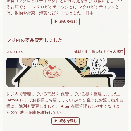
正食（マクロビオティック）という考えを学び 取扱いをしてい
るお店です！ マクロビオティックとは マクロビオティックと
は、穀物や野菜、海藻などを 中心とした、日本 …
“自然食品を取り扱っているお店です！” の
続きを読む
レジ内の商品管理しました。
挑戦する
高の原すずらん館店
2020.10.5
レジ内で管理している商品を 保管している棚を整理しました。
Before レジでお客様にお渡ししているので 直ぐにお渡し出来る
様に、陳列も変更しました。 After 在庫管理もしやすくなりまし
たので 適正在庫を維持してい …
“レジ内の商品管理しました。” の
続きを読む