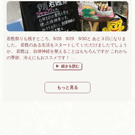
若甦祭りも残すところ、9/28 9/29 9/30と あと３日になりま
した。 若甦のある生活をスタートして いただけましたでしょう
か。 若甦は、自律神経を整えることはもちろんですが これから
の季節、冷えにもおススメです！ …
“若甦祭り９/30まで。プレゼントがもらえて
続きを読む
もっと見る