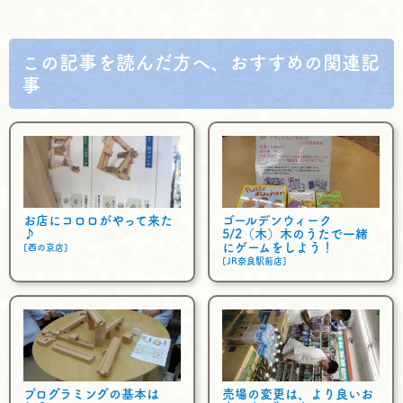
o
e
o
r
k
この記事を読んだ方へ、おすすめの関連記
事
お店にコロロがやって来た
ゴールデンウィーク
♪
5/2（木）木のうたで一緒
にゲームをしよう！
[西の京店]
[JR奈良駅前店]
プログラミングの基本は
売場の変更は、より良いお