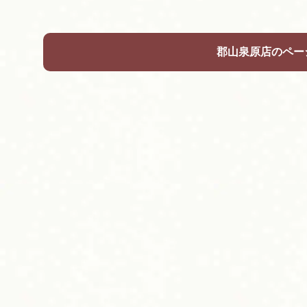
c
i
n
e
t
e
b
t
郡山泉原店のペー
o
e
o
r
k