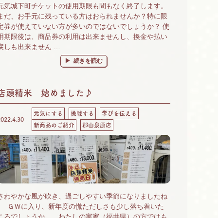
元気城下町チケットの使用期限も間もなく終了します。
まだ、お手元に残っている方はおられませんか？特に限
定券が使えていない方が多いのではないでしょうか？ 使
用期限後は、商品券の利用は出来ませんし、換金や払い
戻しも出来ません …
“元気城下町チケット、間もなく終了です。” の
続きを読む
店頭精米 始めました♪
元気にする
挑戦する
学びを伝える
2022.4.30
新商品のご紹介
郡山泉原店
さわやかな風が吹き、過ごしやすい季節になりましたね
♪ ＧＷに入り、新年度の慌ただしさも少し落ち着いた
ころでしょうか。 わたしの実家（福井県）の方ではも