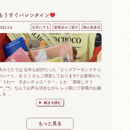
もうすぐバレンタイン
2022.2.6
元気にする
新商品のご紹介
郡山泉原店
木のうたでは 去年も好評だった「ビッグアーモンドチョ
コレート」を たくさんご用意しております!! お客様から
「うわー 大きいチョコ＾０＾」とか 「美味しそう
(*^_^*)」なんてお声を頂きながら レジ前にて皆様のお越
しを …
“もうすぐバレンタイン
” の
続きを読む
もっと見る