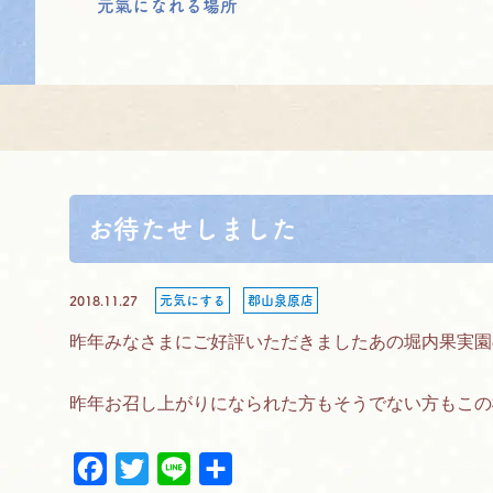
元氣になれる場所
お待たせしました
2018.11.27
元気にする
郡山泉原店
昨年みなさまにご好評いただきましたあの堀内果実園
昨年お召し上がりになられた方もそうでない方もこの
F
T
L
共
a
w
i
有