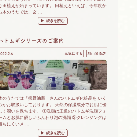
う田植えが始まっています。 田植えといえば、今年度か
ら木のうたでは、玄 …
“店頭精米 始めました♪” の
続きを読む
ハトムギシリーズのご案内
2022.2.6
元気にする
郡山泉原店
木のうたでは「熊野油脂」さんのハトムギ化粧品を いく
つかお取扱いしております。 天然の保湿成分でお肌に優
しく潤いを保ちます。 ①洗顔は王道のハトムギ洗顔フォ
ームとお肌に優しいふんわり泡の洗顔 ②クレンジングは
落ちにくいメ …
“ハトムギシリーズのご案内” の
続きを読む