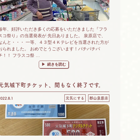
毎年、好評いただき多くの応募をいただきました『フラ
スコ祭り』の当選発表が 先日ありました。 泉原店で、
なんと・・・ 一等、４３型４Ｋテレビを当選された方が
おられました。 おめでとうございます！パチパチパ
チ！！ フラスコ祭 …
“泉原店は運気が上がる店なんです⤴” の
続きを読む
元気城下町チケット、間もなく終了です。
2022.8.1
元気にする
郡山泉原店