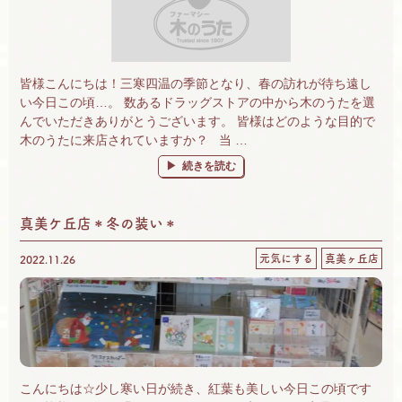
皆様こんにちは！三寒四温の季節となり、春の訪れが待ち遠し
い今日この頃…。 数あるドラッグストアの中から木のうたを選
んでいただきありがとうございます。 皆様はどのような目的で
木のうたに来店されていますか？ 当 …
“お客様と一緒に考える健康とは・・・？” の
続きを読む
真美ケ丘店＊冬の装い＊
元気にする
真美ヶ丘店
2022.11.26
こんにちは☆少し寒い日が続き、紅葉も美しい今日この頃です