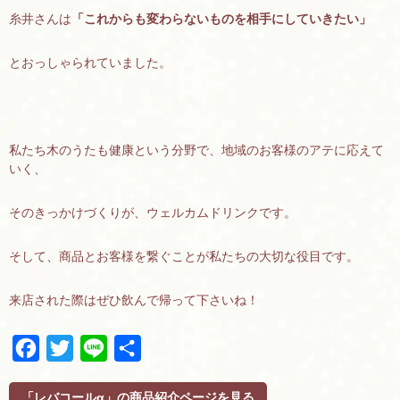
糸井さんは
「これからも変わらないものを相手にしていきたい」
とおっしゃられていました。
私たち木のうたも健康という分野で、地域のお客様のアテに応えて
いく、
そのきっかけづくりが、ウェルカムドリンクです。
そして、商品とお客様を繋ぐことが私たちの大切な役目です。
来店された際はぜひ飲んで帰って下さいね！
F
T
L
共
a
w
i
有
c
i
n
「レバコールα」の商品紹介ページを見る