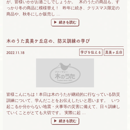
が、皆様いかがお過ごしでしょうか。 木のうたの商品も、す
っかり冬の商品に模様替え！ 昨年に続き、クリスマス限定の
商品や、秋冬にしか販売し …
“真美ケ丘店＊冬の装い＊” の
続きを読む
木のうた真美ケ丘店の、防災訓練の学び
学びを伝える
真美ヶ丘店
2022.11.18
皆様こんにちは！本日は木のうたが継続的に行なっている防災
訓練について、学んだことをお伝えしたいと思います。 いつ
起こるか分からない地震・火事等の災害に備えて、日々訓練し
ていくことがとても大切です。 実際に起 …
“木のうた真美ケ丘店の、防災訓練の学び” の
続きを読む