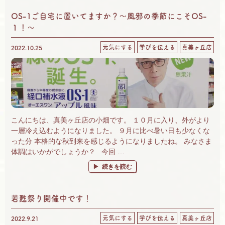
OS-1ご自宅に置いてますか？～風邪の季節にこそOS-
１！～
元気にする
学びを伝える
真美ヶ丘店
2022.10.25
こんにちは、真美ヶ丘店の小畑です。 １０月に入り、外がより
一層冷え込むようになりました。 ９月に比べ暑い日も少なくな
った分 本格的な秋到来を感じるようになりましたね。 みなさま
体調はいかがでしょうか？ 今回 …
“OS-1ご自宅に置いてますか？～風邪の季節に
続きを読む
若甦祭り開催中です！
元気にする
学びを伝える
真美ヶ丘店
2022.9.21