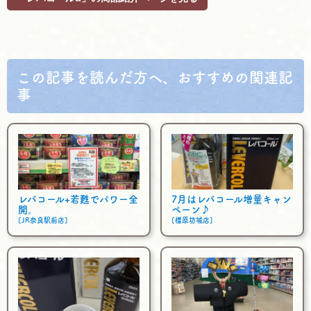
e
t
e
b
t
o
e
o
r
k
この記事を読んだ方へ、おすすめの関連記
事
レバコール+若甦でパワー全
7月はレバコール増量キャン
開。
ペーン♪
[JR奈良駅前店]
[橿原坊城店]