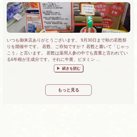
いつも御来店ありがとうございます。 9月30日まで秋の若甦祭
りを開催中です。 若甦、ご存知ですか？ 若甦と書いて「じゃっ
こう」と言います。 若甦は薬用人参の中でも貴重と言われてい
る6年根が主成分です。それに牛黄、ビタミン …
“若甦祭り開催中です！” の
続きを読む
もっと見る