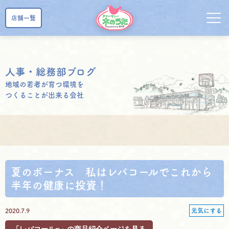
店舗一覧
人事・総務部ブログ
地域の若者が育つ環境を
つくることが出来る会社
夏のボーナス 私はレバコールでこれから
半年の健康に投資！
2020.7.9
元気にする