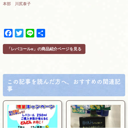
本部 川尻泰子
F
T
L
共
a
w
i
有
c
i
n
「レバコールα」の商品紹介ページを見る
e
t
e
b
t
o
e
o
r
k
この記事を読んだ方へ、おすすめの関連記
事