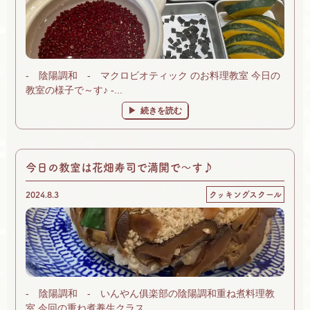
- 陰陽調和 - マクロビオティック のお料理教室 今日の
教室の様子で～す♪ -...
続きを読む
今日の教室は花畑寿司で満開で～す♪
2024.8.3
クッキングスクール
- 陰陽調和 - いんやん俱楽部の陰陽調和重ね煮料理教
室 今回の重ね煮養生クラス...