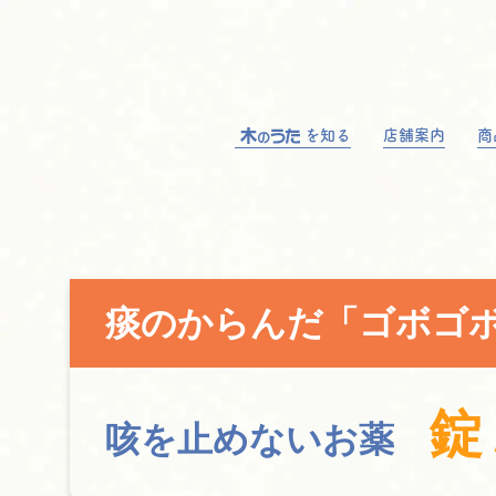
を知る
店舗案内
商
痰のからんだ「ゴボゴ
錠
咳を止めないお薬