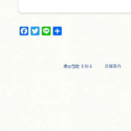
F
T
L
共
a
w
i
有
c
i
n
e
t
e
b
t
o
e
を知る
店舗案内
o
r
k