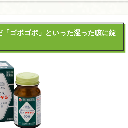
だ「ゴボゴボ」といった湿った咳に錠