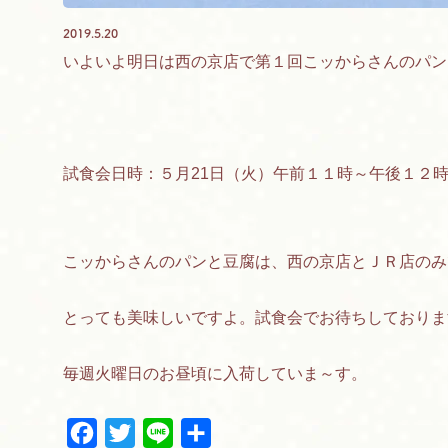
2019.5.20
いよいよ明日は西の京店で第１回こッからさんのパン
試食会日時：５月21日（火）午前１１時～午後１２
こッからさんのパンと豆腐は、西の京店とＪＲ店のみ
とっても美味しいですよ。試食会でお待ちしておりま
毎週火曜日のお昼頃に入荷していま～す。
F
T
L
共