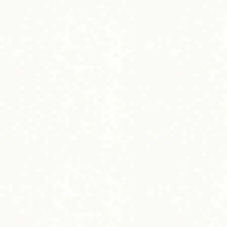
a
w
i
有
c
i
n
e
t
e
b
t
o
e
o
r
k