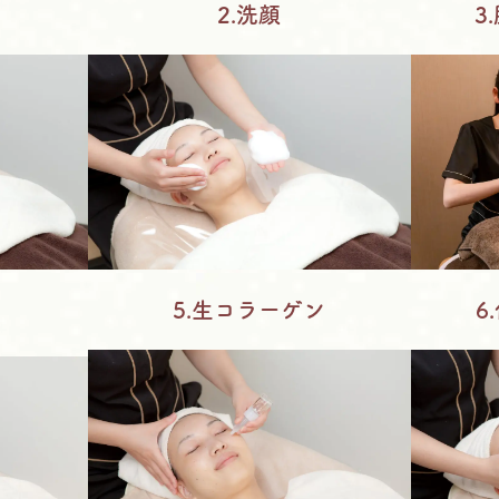
2.洗顔
3
5.生コラーゲン
6