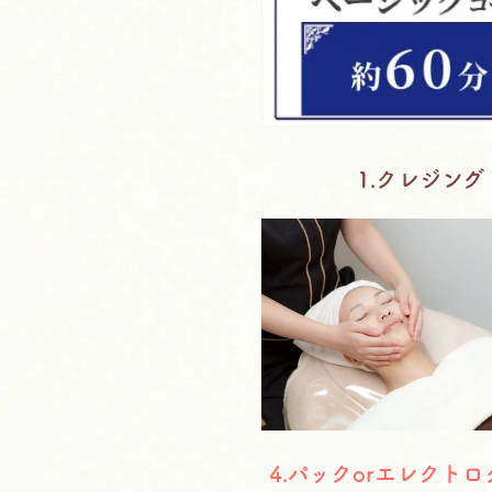
1.クレジング
4.
パックorエレクトロ