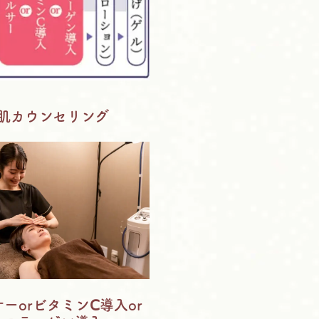
.肌カウンセリング
サーorビタミンⅭ導入or