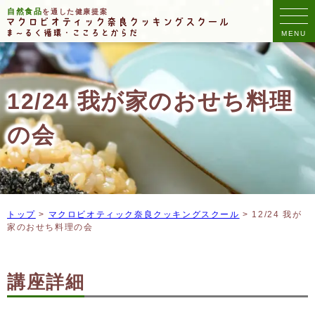
コ
自然食品
を通した健康提案
ン
テ
ン
ツ
へ
12/24 我が家のおせち料理
ス
キ
の会
ッ
プ
トップ
>
マクロビオティック奈良クッキングスクール
>
12/24 我が
家のおせち料理の会
講座詳細