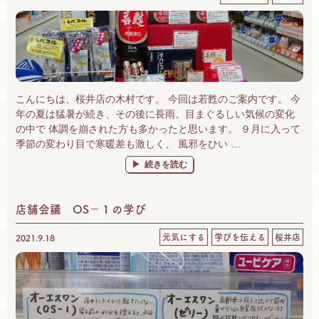
こんにちは、桜井店の木村です。 今回は若甦のご案内です。 今
年の夏は猛暑が続き、その後に長雨、目まぐるしい気候の変化
の中で 体調を崩された方も多かったと思います。 ９月に入って
季節の変わり目で寒暖差も激しく、 風邪をひい …
“薬用人参の『若甦』すごくいいですよ！” の
続きを読む
店舗会議 OS－１の学び
元気にする
学びを伝える
桜井店
2021.9.18