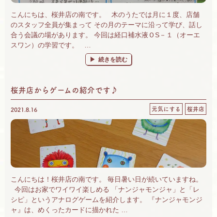
こんにちは、桜井店の南です。 木のうたでは月に１度、店舗
のスタッフ全員が集まって その月のテーマに沿って学び、話し
合う会議の場があります。 今回は経口補水液ＯS－１（オーエ
スワン）の学習です。 …
“店舗会議 OS－１の学び” の
続きを読む
桜井店からゲームの紹介です♪
元気にする
桜井店
2021.8.16
こんにちは！桜井店の南です。 毎日暑い日が続いていますね。
今回はお家でワイワイ楽しめる 「ナンジャモンジャ」と「レ
シピ」というアナログゲームを紹介します。 『ナンジャモンジ
ャ』は、めくったカードに描かれた …