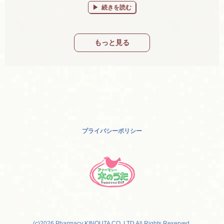
“桜井店からゲームの紹介です♪” の
続きを読む
もっと見る
プライバシーポリシー
(c)2026 Pharmacy KINOUTA CO.,LTD All Rights Reserved.