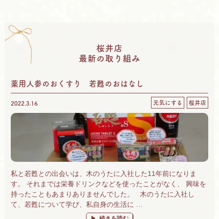
桜井店
最新の取り組み
薬用人参のおくすり 若甦のおはなし
元気にする
桜井店
2022.3.16
私と若甦との出会いは、木のうたに入社した11年前になりま
す。 それまでは栄養ドリンクなどを使ったことがなく、 興味を
持ったこともあまりありませんでした。 木のうたに入社し
て、若甦について学び、私自身の生活に …
“薬用人参のおくすり 若甦のおはなし” の
続きを読む