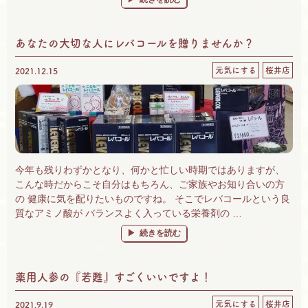
あなたの大切な人にレバコールを贈りませんか？
元気にする
桜井店
2021.12.15
今年も残りわずかとなり、何かと忙しい時期ではありますが、
こんな時だからこそ自分はもちろん、ご家族やお知り合いの方
の 健康に気を配りたいものですね。 そこでレバコールという良
質なアミノ酸が バランスよく入っている栄養剤の …
“あなたの大切な人にレバコールを贈りません
続きを読む
薬用人参の『若甦』すごくいいですよ！
元気にする
桜井店
2021.9.19