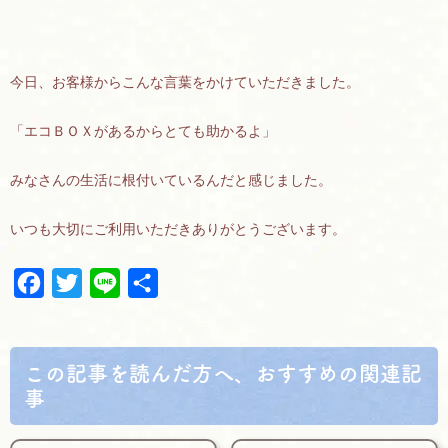
今日、お客様からこんな言葉をかけていただきました。
「エコＢＯＸがあるからとても助かるよ」
みなさんの生活に根付いているんだと感じました。
いつも大切にご利用いただきありがとうございます。
F
T
L
共
a
w
i
有
c
i
n
e
t
e
この記事を読んだ方へ、おすすめの関連記
b
t
事
o
e
o
r
k