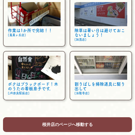
作業は1か所で完結！！
除草は暑い日は避けておこ
ないましょう！
[真美ヶ丘店]
[加茂店]
ボクはブラックボード！木
割りばしを掃除道具に駆り
のうたの看板息子です。
出して
[JR奈良駅前店]
[法隆寺店]
桜井店のページへ移動する