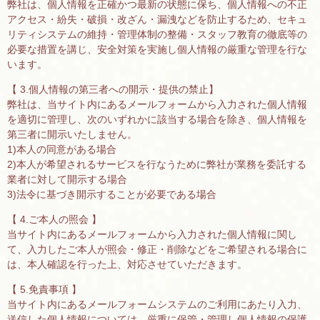
弊社は、個人情報を正確かつ最新の状態に保ち、個人情報への不正
アクセス・紛失・破損・改ざん・漏洩などを防止するため、セキュ
リティシステムの維持・管理体制の整備・スタッフ教育の徹底等の
必要な措置を講じ、安全対策を実施し個人情報の厳重な管理を行な
います。
【 3.個人情報の第三者への開示・提供の禁止】
弊社は、当サイト内にあるメールフォームから入力された個人情報
を適切に管理し、次のいずれかに該当する場合を除き、個人情報を
第三者に開示いたしません。
1)本人の同意がある場合
2)本人が希望されるサービスを行なうために弊社が業務を委託する
業者に対して開示する場合
3)法令に基づき開示することが必要である場合
【 4.ご本人の照会 】
当サイト内にあるメールフォームから入力された個人情報に関し
て、入力したご本人が照会・修正・削除などをご希望される場合に
は、本人確認を行った上、対応させていただきます。
【 5.免責事項 】
当サイト内にあるメールフォームシステムのご利用にあたり入力、
送信した個人情報については、厳重に保管・管理し個人情報の保護